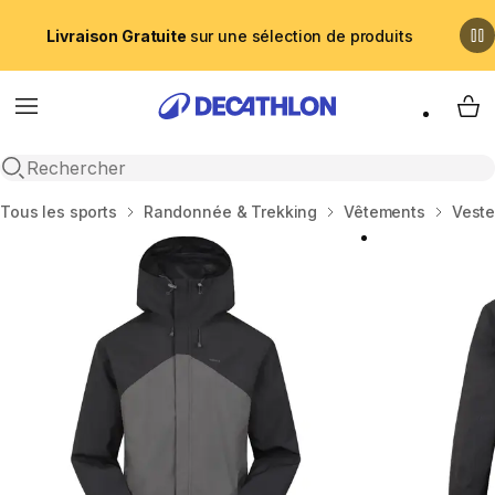
Livraison Gratuite
sur une sélection de produits
Menu
My 
Recherche ouverte
Accueil
Tous les sports
Randonnée & Trekking
Vêtements
Vest