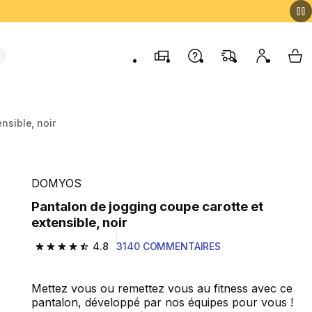
Magasins
Contactez-nous
FAQ
Mon comp
My 
nsible, noir
DOMYOS
Pantalon de jogging coupe carotte et
extensible, noir
4.8
3140 COMMENTAIRES
4.8 out of 5 stars from 3140 reviews
Mettez vous ou remettez vous au fitness avec ce
pantalon, développé par nos équipes pour vous !