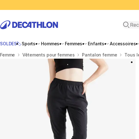
Recher
SOLDES🏷️
Sports
Hommes
Femmes
Enfants
Accessoires
Accueil
Femme
Vêtements pour femmes
Pantalon femme
Tous l