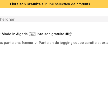
Livraison Gratuite
sur une sélection de produits
che ouverte
Made in Algeria 🇩🇿
Livraison gratuite 🚚📦
es pantalons femme
Pantalon de jogging coupe carotte et exte