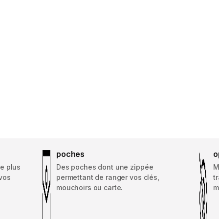
poches
o
e plus
Des poches dont une zippée
M
 vos
permettant de ranger vos clés,
t
mouchoirs ou carte.
m