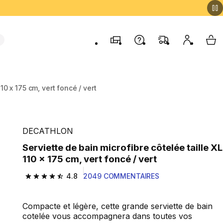
Magasins
Contactez-nous
FAQ
Mon comp
My 
10 x 175 cm, vert foncé / vert
DECATHLON
Serviette de bain microfibre côtelée taille XL
110 x 175 cm, vert foncé / vert
4.8
2049 COMMENTAIRES
4.8 out of 5 stars from 2049 reviews
Compacte et légère, cette grande serviette de bain
cotelée vous accompagnera dans toutes vos