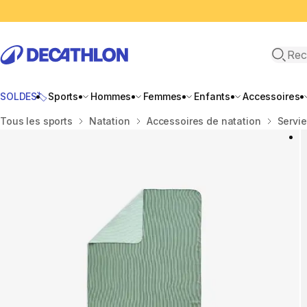
Recher
SOLDES🏷️
Sports
Hommes
Femmes
Enfants
Accessoires
Accueil
Tous les sports
Natation
Accessoires de natation
Servie