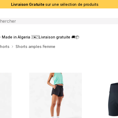
Livraison Gratuite
sur une sélection de produits
che ouverte
Made in Algeria 🇩🇿
Livraison gratuite 🚚📦
horts
Shorts amples Femme