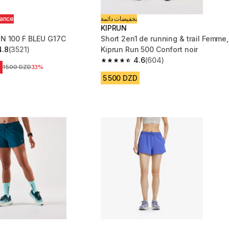
hance
تخفيضات دائمة
KIPRUN
N 100 F BLEU G17C
Short 2en1 de running & trail Femme,
4.8
(3521)
Kiprun Run 500 Confort noir
 5 stars from 3521 reviews
4.6
(604)
4.6 out of 5 stars from 604 reviews
D
Prix avant la réduction
1 500 DZD
33%
5 500 DZD