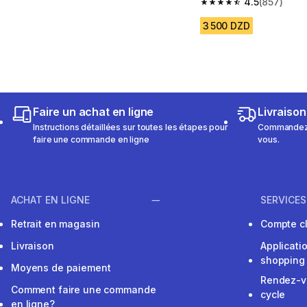
4.5
(857)
4.5 out of 5 stars fro
3 500 DZD
Faire un achat en ligne
Livraison
Instructions détaillées sur toutes les étapes pour
Commandez e
faire une commande en ligne
vous.
ACHAT EN LIGNE
SERVICES
Retrait en magasin
Compte cl
Livraison
Applicati
shopping
Moyens de paiement
Rendez-v
Comment faire une commande
cycle
en ligne?