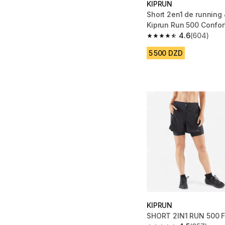
KIPRUN
Short 2en1 de running 
Kiprun Run 500 Confor
4.6
(604)
4.6 out of 5 stars fro
5 500 DZD
KIPRUN
SHORT 2IN1 RUN 500 