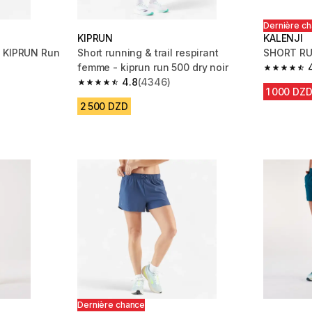
Dernière c
KIPRUN
KALENJI
- KIPRUN Run
Short running & trail respirant
SHORT RU
femme - kiprun run 500 dry noir
4.8 out of
4.8
(4346)
m 3521 reviews
4.8 out of 5 stars from 4346 reviews
1 000 DZ
2 500 DZD
éduction
%
Dernière chance