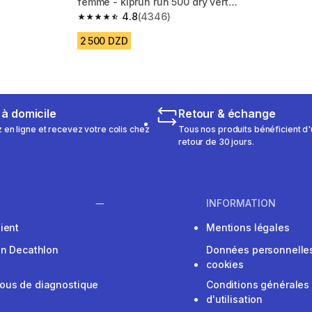
femme - kiprun run 500 dry vert
m 857 reviews
foncé
4.8
(4346)
4.8 out of 5 stars from 4346 reviews
2 500 DZD
 à domicile
Retour & échange
n ligne et recevez votre colis chez
Tous nos produits bénéficient d'
retour de 30 jours.
INFORMATION
ient
Mentions légales
on Decathlon
Données personnelles
cookies
ous de diagnostique
Conditions générales
d'utilisation