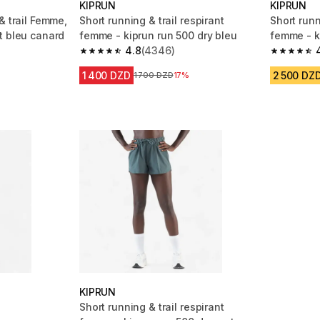
KIPRUN
KIPRUN
& trail Femme,
Short running & trail respirant
Short runn
t bleu canard
femme - kiprun run 500 dry bleu
femme - k
4.8
(4346)
canard
m 604 reviews
4.8 out of 5 stars from 4346 reviews
4.8 out of
1 400 DZD
2 500 DZ
Prix avant la réduction
1 700 DZD
17%
KIPRUN
F
Short running & trail respirant