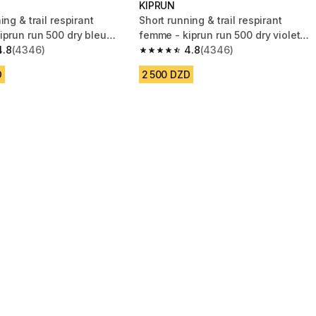
KIPRUN
ing & trail respirant
Short running & trail respirant
iprun run 500 dry bleu
femme - kiprun run 500 dry violet
4.8
(4346)
foncé
4.8
(4346)
 5 stars from 4346 reviews
4.8 out of 5 stars from 4346 review
D
2 500 DZD