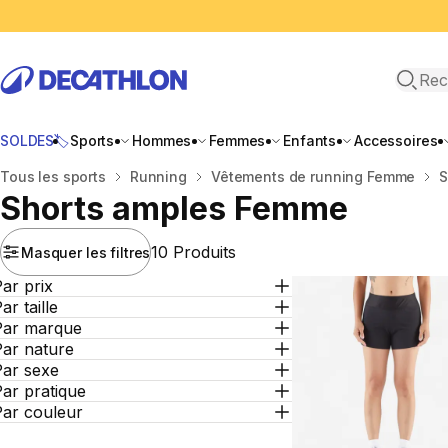
Recher
SOLDES🏷️
Sports
Hommes
Femmes
Enfants
Accessoires
Accueil
Tous les sports
Running
Vêtements de running Femme
S
Shorts amples Femme
10 Produits
Masquer les filtres
ar prix
ar taille
Par marque
Par nature
Par sexe
ar pratique
Par couleur