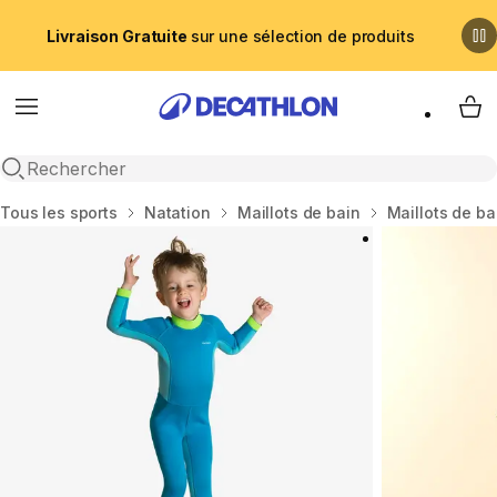
Livraison Gratuite
sur une sélection de produits
Menu
My 
Recherche ouverte
Accueil
Tous les sports
Natation
Maillots de bain
Maillots de b