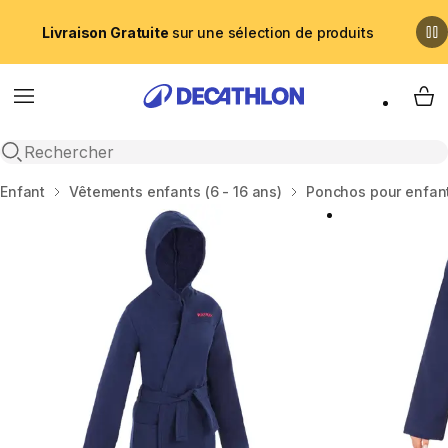
Livraison Gratuite
sur une sélection de produits
Menu
My 
Recherche ouverte
Accueil
Enfant
Vêtements enfants (6 - 16 ans)
Ponchos pour enfan