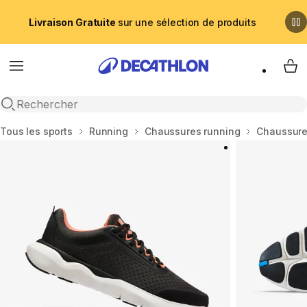
Livraison Gratuite
sur une sélection de produits
Menu
My 
Recherche ouverte
Accueil
Tous les sports
Running
Chaussures running
Chaussure