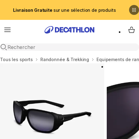
Livraison Gratuite
sur une sélection de produits
Menu
My 
Recherche ouverte
Accueil
Tous les sports
Randonnée & Trekking
Equipements de ra