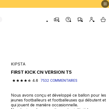
Magasins
Contactez-nous
FAQ
Mon comp
My 
KIPSTA
FIRST KICK CN VERSION T5
4.6
7532 COMMENTAIRES
4.6 out of 5 stars from 7532 reviews
Nous avons conçu et développé ce ballon pour les
jeunes footballeurs et footballeuses qui débutent et
qui jouent de manière occasionnelle.