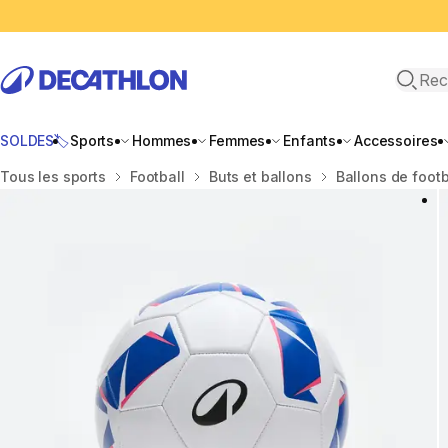
Recher
SOLDES🏷️
Sports
Hommes
Femmes
Enfants
Accessoires
Accueil
Tous les sports
Football
Buts et ballons
Ballons de footb