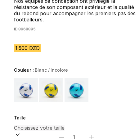
Nos équipes de conception ont privilégié la
résistance de son composant extérieur et la qualité
du rebond pour accompagner les premiers pas des
footballeurs.
ID
8968895
1 500 DZD
Couleur :
Blanc / Incolore
Choose a variant
Taille