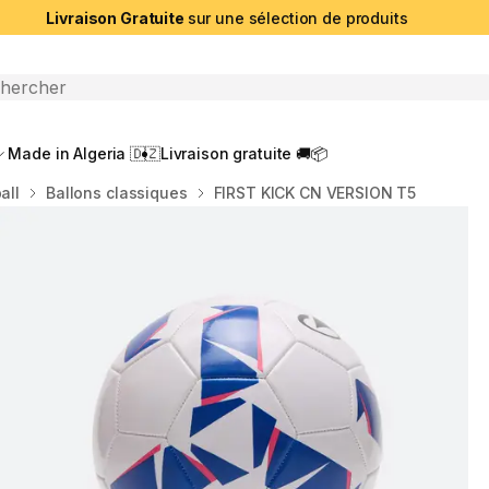
Livraison Gratuite
sur une sélection de produits
che ouverte
Made in Algeria 🇩🇿
Livraison gratuite 🚚📦
all
Ballons classiques
FIRST KICK CN VERSION T5