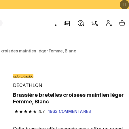
Magasins
Contactez-nous
FAQ
Mon comp
My 
s croisées maintien léger Femme, Blanc
تخفيضات دائمة
DECATHLON
Brassière bretelles croisées maintien léger
Femme, Blanc
4.7
1963 COMMENTAIRES
4.7 out of 5 stars from 1963 reviews
Cette brassière effet seconde peau offre un grand