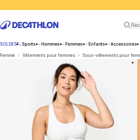
Recher
SOLDES🏷️
Sports
Hommes
Femmes
Enfants
Accessoires
Accueil
Femme
Vêtements pour femmes
Sous-vêtements pour fe