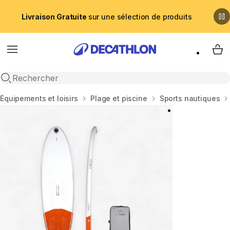
Livraison Gratuite
sur une sélection de produits
Menu
My 
Recherche ouverte
Accueil
Équipements et loisirs
Plage et piscine
Sports nautiques