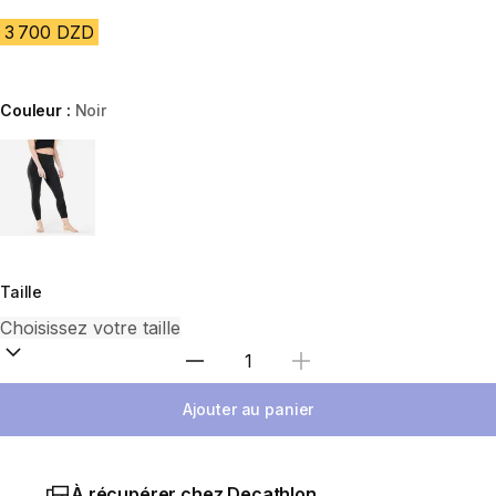
3 700 DZD
Couleur :
Noir
Choose a variant
Taille
Sélectionnez la quantité
Ajouter au panier
À récupérer chez Decathlon