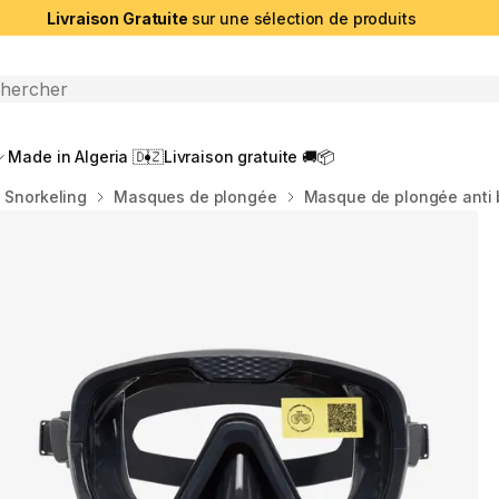
Livraison Gratuite
sur une sélection de produits
che ouverte
Made in Algeria 🇩🇿
Livraison gratuite 🚚📦
Snorkeling
Masques de plongée
Masque de plongée anti b