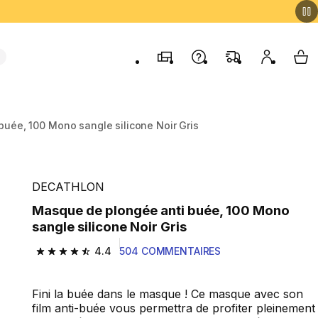
Magasins
Contactez-nous
FAQ
Mon comp
My 
uée, 100 Mono sangle silicone Noir Gris
DECATHLON
Masque de plongée anti buée, 100 Mono
sangle silicone Noir Gris
4.4
504 COMMENTAIRES
4.4 out of 5 stars from 504 reviews
Fini la buée dans le masque ! Ce masque avec son
film anti-buée vous permettra de profiter pleinement