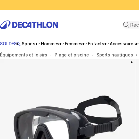
Recher
SOLDES🏷️
Sports
Hommes
Femmes
Enfants
Accessoires
Accueil
Équipements et loisirs
Plage et piscine
Sports nautiques