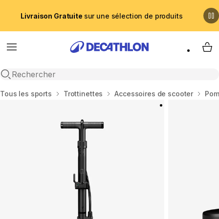
Livraison Gratuite
sur une sélection de produits
Menu
My 
Recherche ouverte
Accueil
Tous les sports
Trottinettes
Accessoires de scooter
Pom