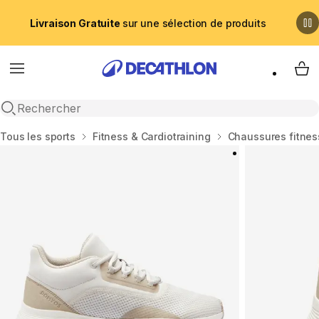
Livraison Gratuite
sur une sélection de produits
Menu
My 
Recherche ouverte
Accueil
Tous les sports
Fitness & Cardiotraining
Chaussures fitnes