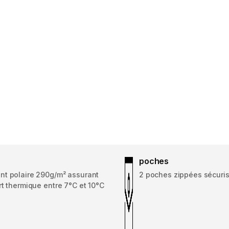
poches
t polaire 290g/m² assurant
2 poches zippées sécuri
t thermique entre 7°C et 10°C