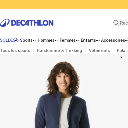
Recher
SOLDES🏷️
Sports
Hommes
Femmes
Enfants
Accessoires
Accueil
Tous les sports
Randonnée & Trekking
Vêtements
Polai