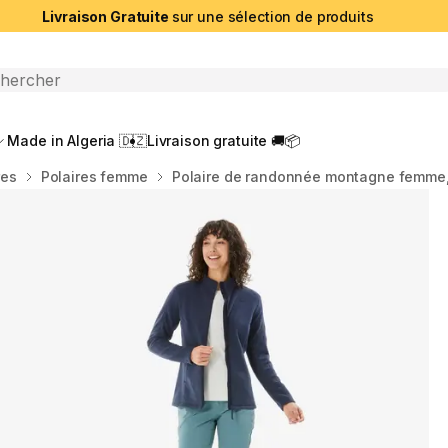
Livraison Gratuite
sur une sélection de produits
che ouverte
Made in Algeria 🇩🇿
Livraison gratuite 🚚📦
res
Polaires femme
Polaire de randonnée montagne femme, 