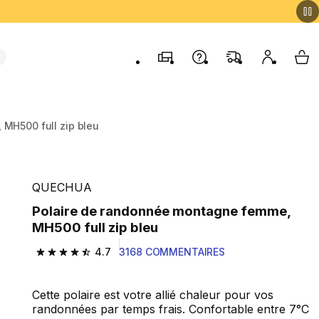
Magasins
Contactez-nous
FAQ
Mon comp
My 
MH500 full zip bleu
QUECHUA
Polaire de randonnée montagne femme,
MH500 full zip bleu
4.7
3168 COMMENTAIRES
4.7 out of 5 stars from 3168 reviews
Cette polaire est votre allié chaleur pour vos
randonnées par temps frais. Confortable entre 7°C