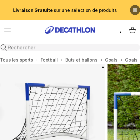
Livraison Gratuite
sur une sélection de produits
Menu
My 
Recherche ouverte
Accueil
Tous les sports
Football
Buts et ballons
Goals
Goals