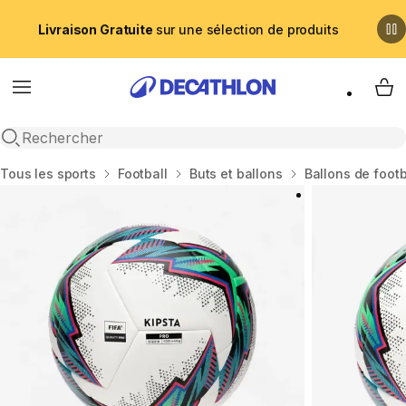
Livraison Gratuite
sur une sélection de produits
Menu
My 
Recherche ouverte
Accueil
Tous les sports
Football
Buts et ballons
Ballons de footb