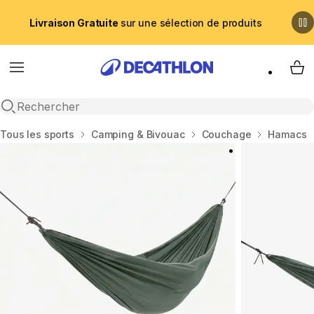
Livraison Gratuite
sur une sélection de produits
Menu
My 
Recherche ouverte
Accueil
Tous les sports
Camping & Bivouac
Couchage
Hamacs