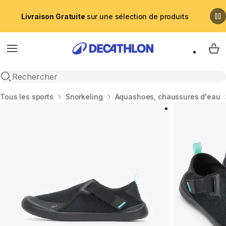
Livraison Gratuite
sur une sélection de produits
Menu
My 
Recherche ouverte
Accueil
Tous les sports
Snorkeling
Aquashoes, chaussures d'eau