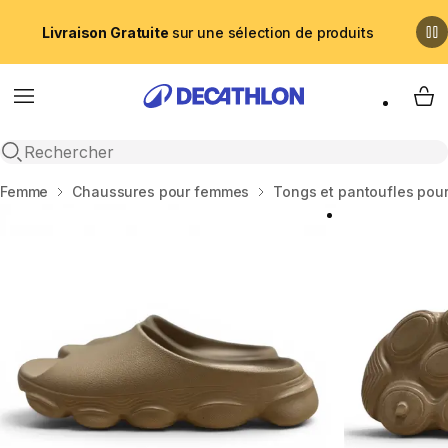
Livraison Gratuite
sur une sélection de produits
Menu
My 
Recherche ouverte
Accueil
Femme
Chaussures pour femmes
Tongs et pantoufles pou