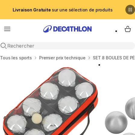
Livraison Gratuite
sur une sélection de produits
Menu
My 
Recherche ouverte
Accueil
Tous les sports
Premier prix technique
SET 8 BOULES DE P