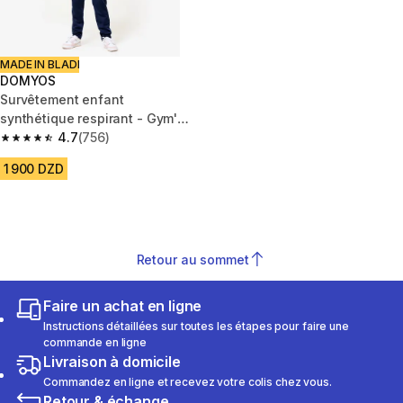
MADE IN BLADI
DOMYOS
Survêtement enfant
synthétique respirant - Gym'y
rose et pantalon marine
4.7
(756)
4.7 out of 5 stars from 756 reviews
1 900 DZD
Retour au sommet
Faire un achat en ligne
Instructions détaillées sur toutes les étapes pour faire une
commande en ligne
Livraison à domicile
Commandez en ligne et recevez votre colis chez vous.
Retour & échange