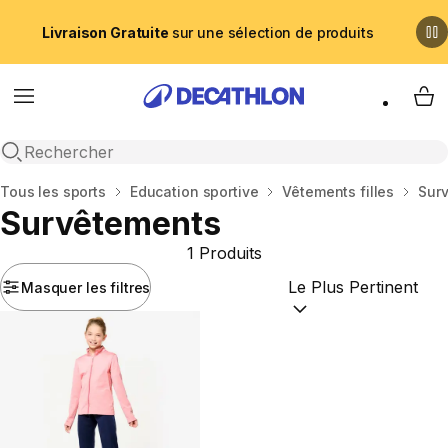
Livraison Gratuite
sur une sélection de produits
Menu
My 
Recherche ouverte
Accueil
Tous les sports
Education sportive
Vêtements filles
Sur
Survêtements
1 Produits
Masquer les filtres
Trier par :
(optional)