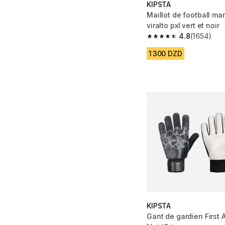
KIPSTA
Maillot de football m
viralto pxl vert et noir
4.8
(1654)
4.8 out of 5 stars fro
1 300 DZD
KIPSTA
Gant de gardien First 