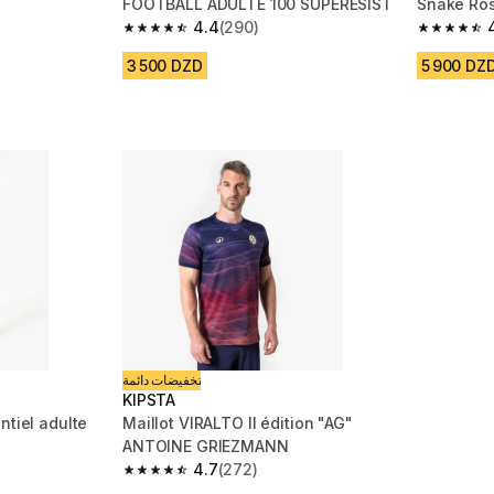
FOOTBALL ADULTE 100 SUPERESIST
Snake Ros
4.4
(290)
m 24 reviews
4.4 out of 5 stars from 290 reviews
4.7 out of
3 500 DZD
5 900 DZ
تخفيضات دائمة
KIPSTA
ntiel adulte
Maillot VIRALTO II édition "AG"
ANTOINE GRIEZMANN
4.7
(272)
m 1050 reviews
4.7 out of 5 stars from 272 reviews