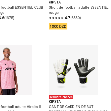
KIPSTA
e football ESSENTIEL CLUB
Short de football adulte ESSENTIEL
uge
rouge
4.6
(1675)
4.7
(6550)
 5 stars from 1675 reviews
4.7 out of 5 stars from 6550 reviews
1 000 DZD
Dernière chance
KIPSTA
 adulte Viralto II
GANT DE GARDIEN DE BUT