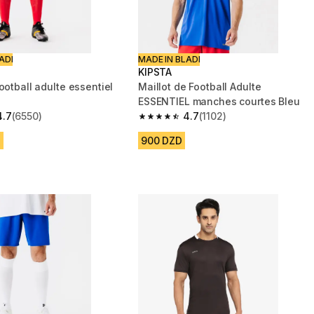
ADI
MADE IN BLADI
KIPSTA
ootball adulte essentiel
Maillot de Football Adulte
ESSENTIEL manches courtes Bleu
4.7
(6550)
4.7
(1102)
 5 stars from 6550 reviews
4.7 out of 5 stars from 1102 reviews
D
900 DZD