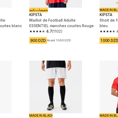
تخفيضات دائمة
MADE IN BL
KIPSTA
KIPSTA
lte
Maillot de Football Adulte
Short de f
urtes blanc
ESSENTIEL manches courtes Rouge
bleu
4.7
(1102)
 1102 reviews
4.7 out of 5 stars from 1102 reviews
4.7 out of
900 DZD
1 000 DZ
Avant 1 000 DZD
MADE IN BLADI
MADE IN BL