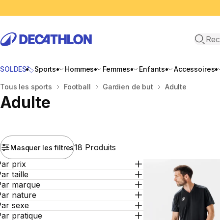
Recher
SOLDES🏷️
Sports
Hommes
Femmes
Enfants
Accessoires
Accueil
Tous les sports
Football
Gardien de but
Adulte
Adulte
18 Produits
Masquer les filtres
ar prix
ar taille
Par marque
Par nature
Par sexe
ar pratique