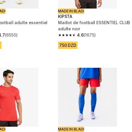
ADI
MADE IN BLADI
KIPSTA
ootball adulte essentiel
Maillot de football ESSENTIEL CLUB
adulte noir
4.7
(6550)
4.6
(1675)
 5 stars from 6550 reviews
4.6 out of 5 stars from 1675 reviews
D
750 DZD
ADI
MADE IN BLADI