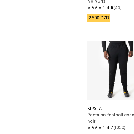
Noir/Gris
4.8
(24)
4.8 out of 5 stars fro
2 500 DZD
KIPSTA
Pantalon football esse
noir
4.7
(1050)
4.7 out of 5 stars fro