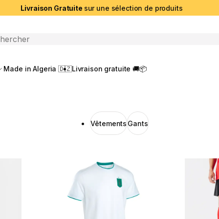
Livraison Gratuite
sur une sélection de produits
che ouverte
Made in Algeria 🇩🇿
Livraison gratuite 🚚📦
Vêtements
Gants