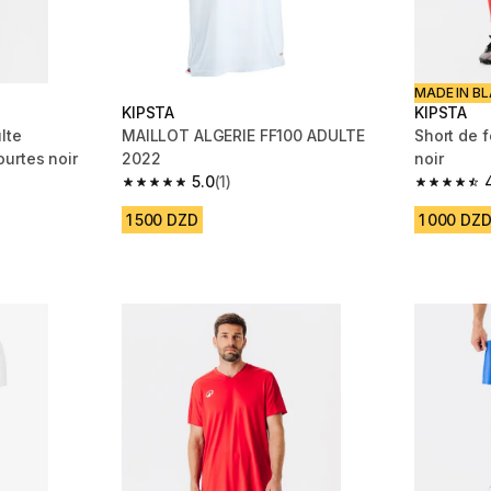
MADE IN BL
KIPSTA
KIPSTA
lte
MAILLOT ALGERIE FF100 ADULTE
Short de f
urtes noir
2022
noir
5.0
(1)
 1102 reviews
5.0 out of 5 stars from 1 reviews
4.7 out of
1 500 DZD
1 000 DZ