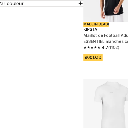
Par couleur
MADE IN BLADI
KIPSTA
Maillot de Football Adu
ESSENTIEL manches co
4.7
(1102)
4.7 out of 5 stars from
900 DZD