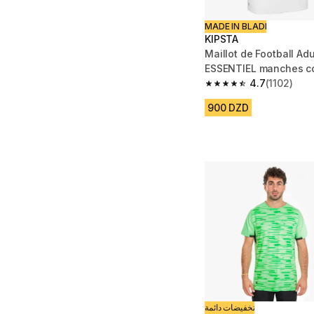
MADE IN BLADI
KIPSTA
Maillot de Football Adu
ESSENTIEL manches co
4.7
(1102)
4.7 out of 5 stars from
900 DZD
تخفيضات دائمة