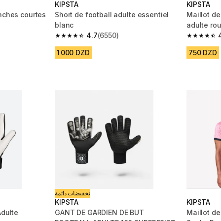
KIPSTA
KIPSTA
anches courtes
Short de football adulte essentiel
Maillot d
blanc
adulte ro
4.7
(6550)
m 1654 reviews
4.7 out of 5 stars from 6550 reviews
4.6 out of
1 000 DZD
750 DZD
تخفيضات دائمة
KIPSTA
KIPSTA
Adulte
GANT DE GARDIEN DE BUT
Maillot de football