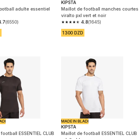
KIPSTA
ootball adulte essentiel
Maillot de football manches courtes
viralto pxl vert et noir
4.7
(6550)
4.8
(1645)
 5 stars from 6550 reviews
4.8 out of 5 stars from 1645 reviews
D
1 300 DZD
ADI
MADE IN BLADI
KIPSTA
e football ESSENTIEL CLUB
Maillot de football ESSENTIEL CLUB