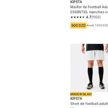
KIPSTA
Maillot de Football Adu
ESSENTIEL manches c
4.7
(1102)
4.7 out of 5 stars from
900 DZD
Avant 1 000 DZ
MADE IN BLADI
KIPSTA
Short de football adul