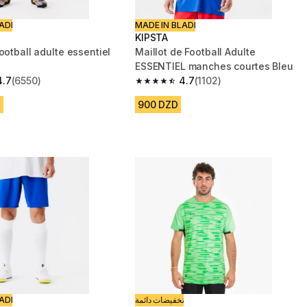
ADI
MADE IN BLADI
KIPSTA
ootball adulte essentiel
Maillot de Football Adulte
ESSENTIEL manches courtes Bleu
4.7
(6550)
4.7
(1102)
 5 stars from 6550 reviews
4.7 out of 5 stars from 1102 reviews
D
900 DZD
ADI
تخفيضات دائمة