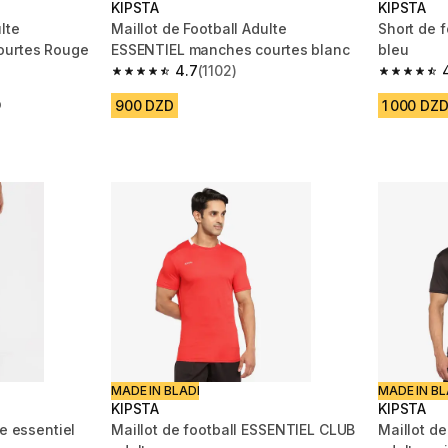
KIPSTA
KIPSTA
lte
Maillot de Football Adulte
Short de f
ourtes Rouge
ESSENTIEL manches courtes blanc
bleu
4.7
(1102)
 1102 reviews
4.7 out of 5 stars from 1102 reviews
4.7 out of
900 DZD
1 000 DZ
D
MADE IN BLADI
MADE IN BL
KIPSTA
KIPSTA
te essentiel
Maillot de football ESSENTIEL CLUB
Maillot d