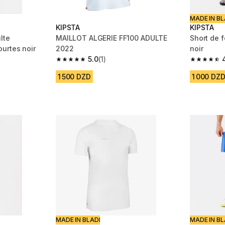
MADE IN BL
KIPSTA
KIPSTA
lte
MAILLOT ALGERIE FF100 ADULTE
Short de f
urtes noir
2022
noir
5.0
(1)
 1102 reviews
5.0 out of 5 stars from 1 reviews
4.7 out of
1 500 DZD
1 000 DZ
MADE IN BLADI
MADE IN BL