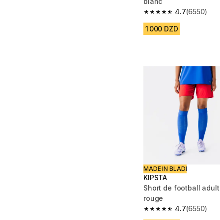
blanc
4.7
(6550)
4.7 out of 5 stars fro
1 000 DZD
MADE IN BLADI
KIPSTA
Short de football adu
rouge
4.7
(6550)
4.7 out of 5 stars fro