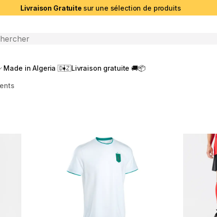
Livraison Gratuite
sur une sélection de produits
che ouverte
Made in Algeria 🇩🇿
Livraison gratuite 🚚📦
ents