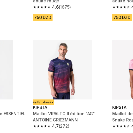
adulte rouge
adulte noi
4.6
(1675)
m 6550 reviews
4.6 out of 5 stars from 1675 reviews
4.6 out of
750 DZD
750 DZD
تخفيضات دائمة
KIPSTA
KIPSTA
lte ESSENTIEL
Maillot VIRALTO II édition "AG"
Maillot de football
ANTOINE GRIEZMANN
Snake Ros
4.7
(272)
m 6550 reviews
4.7 out of 5 stars from 272 reviews
4.7 out of