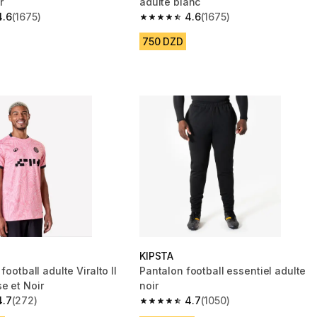
r
adulte blanc
4.6
(1675)
4.6
(1675)
 5 stars from 1675 reviews
4.6 out of 5 stars from 1675 reviews
750 DZD
KIPSTA
 adulte Viralto II
Pantalon football essentiel adulte
e et Noir
noir
4.7
(272)
4.7
(1050)
 5 stars from 272 reviews
4.7 out of 5 stars from 1050 reviews