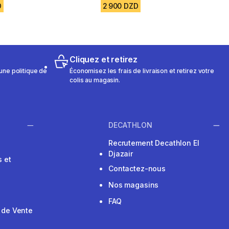
D
2 900 DZD
Cliquez et retirez
une politique de
Économisez les frais de livraison et retirez votre
colis au magasin.
DECATHLON
Recrutement Decathlon El
Djazair
 et
Contactez-nous
Nos magasins
FAQ
 de Vente