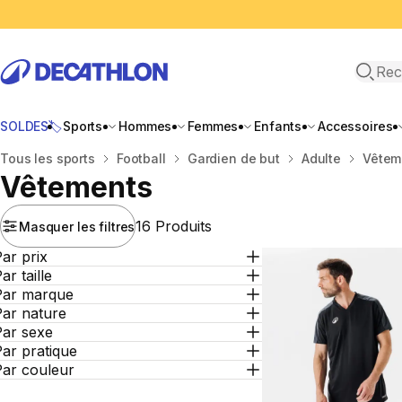
Recher
SOLDES🏷️
Sports
Hommes
Femmes
Enfants
Accessoires
Accueil
Tous les sports
Football
Gardien de but
Adulte
Vêtem
Vêtements
16 Produits
Masquer les filtres
ar prix
ar taille
Par marque
Par nature
Par sexe
ar pratique
Par couleur