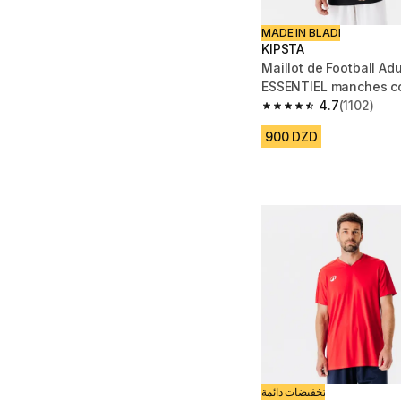
MADE IN BLADI
KIPSTA
Maillot de Football Adu
ESSENTIEL manches co
4.7
(1102)
4.7 out of 5 stars from
900 DZD
تخفيضات دائمة