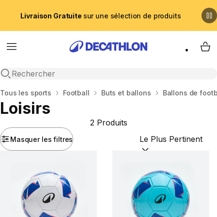
Livraison Gratuite
sur une sélection de produits
Menu
My 
Recherche ouverte
Accueil
Tous les sports
Football
Buts et ballons
Ballons de footb
Loisirs
2 Produits
Masquer les filtres
Trier par :
(optional)