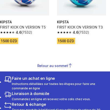
KIPSTA
KIPSTA
FIRST KICK CN VERSION T5
FIRST KICK CN VERSION T3
4.6
(7532)
4.6
(7532)
4.6 out of 5 stars from 7532 reviews
4.6 out of 5 stars from 7532 re
1 500 DZD
1 500 DZD
Retour au sommet
Faire un achat en ligne
Instructions détaillées sur toutes les étapes pour faire une
commande en ligne
Livraison à domicile
Commandez en ligne et recevez votre colis chez vous.
Retour & échange
Tous nos produits bénéficient d'une politique de retour de 30