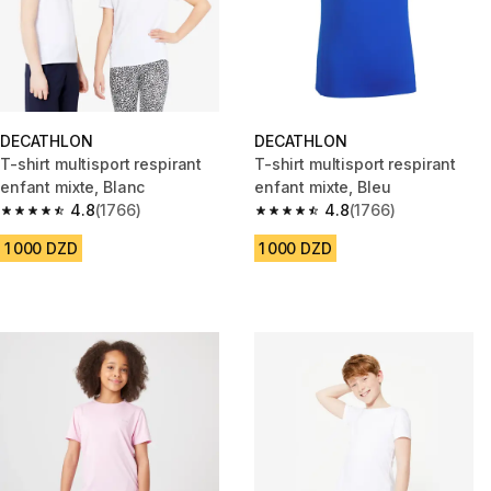
DECATHLON
DECATHLON
T-shirt multisport respirant
T-shirt multisport respirant
enfant mixte, Blanc
enfant mixte, Bleu
4.8
(1766)
4.8
(1766)
4.8 out of 5 stars from 1766 reviews
4.8 out of 5 stars from 1766 re
1 000 DZD
1 000 DZD