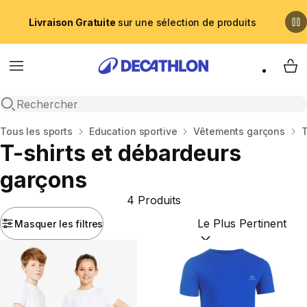
Livraison Gratuite
sur une sélection de produits
Menu
My 
Recherche ouverte
Accueil
Tous les sports
Education sportive
Vêtements garçons
T
T-shirts et débardeurs
garçons
4 Produits
Masquer les filtres
Trier par :
(optional)