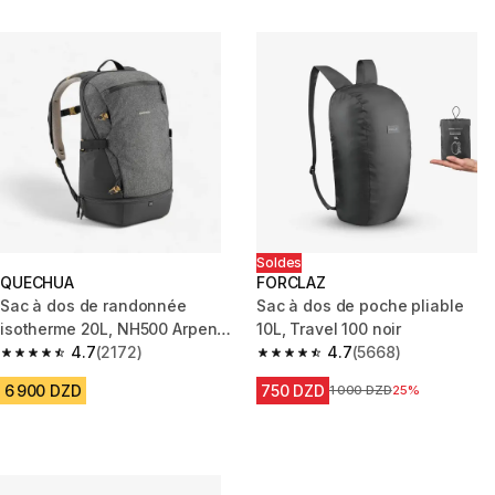
Soldes
QUECHUA
FORCLAZ
Sac à dos de randonnée
Sac à dos de poche pliable
isotherme 20L, NH500 Arpenaz
10L, Travel 100 noir
Ice gris
4.7
(2172)
4.7
(5668)
4.7 out of 5 stars from 2172 reviews
4.7 out of 5 stars from 5668 re
6 900 DZD
750 DZD
Prix avant la réduction
1 000 DZD
25%