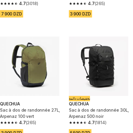
4.7
(3018)
4.7
(265)
4.7 out of 5 stars from 3018 reviews
4.7 out of 5 stars from 265 rev
7 900 DZD
3 900 DZD
تخفيضات دائمة
QUECHUA
QUECHUA
Sac à dos de randonnée 27L,
Sac à dos de randonnée 30L,
Arpenaz 100 vert
Arpenaz 500 noir
4.7
(265)
4.7
(1814)
4.7 out of 5 stars from 265 reviews
4.7 out of 5 stars from 1814 re
3 900 DZD
5 500 DZD