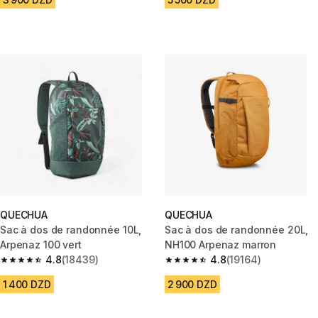
QUECHUA
QUECHUA
Sac à dos de randonnée 10L,
Sac à dos de randonnée 20L,
Arpenaz 100 vert
NH100 Arpenaz marron
4.8
(18439)
4.8
(19164)
4.8 out of 5 stars from 18439 reviews
4.8 out of 5 stars from 19164 r
1 400 DZD
2 900 DZD