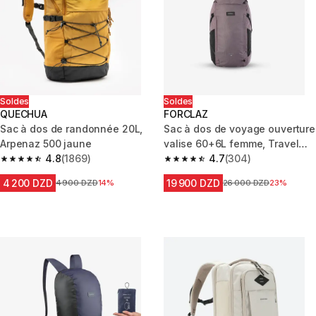
Soldes
Soldes
QUECHUA
FORCLAZ
Sac à dos de randonnée 20L,
Sac à dos de voyage ouverture
Arpenaz 500 jaune
valise 60+6L femme, Travel
4.8
(1869)
900 marron
4.7
(304)
4.8 out of 5 stars from 1869 reviews
4.7 out of 5 stars from 304 rev
4 200 DZD
19 900 DZD
Prix avant la réduction
4 900 DZD
14%
Prix avant la réduction
26 000 DZD
23%