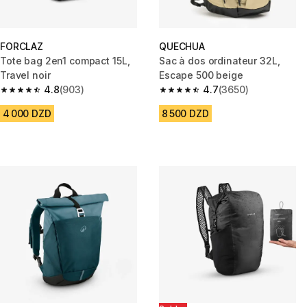
FORCLAZ
QUECHUA
Tote bag 2en1 compact 15L,
Sac à dos ordinateur 32L,
Travel noir
Escape 500 beige
4.8
(903)
4.7
(3650)
4.8 out of 5 stars from 903 reviews
4.7 out of 5 stars from 3650 re
4 000 DZD
8 500 DZD