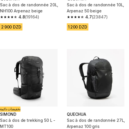
Sac à dos de randonnée 20L,
Sac à dos de randonnée 10L,
NH100 Arpenaz beige
Arpenaz 50 beige
4.8
(19164)
4.7
(23847)
4.8 out of 5 stars from 19164 reviews
4.7 out of 5 stars from 23847 
2 900 DZD
1 200 DZD
تخفيضات دائمة
SIMOND
QUECHUA
Sac à dos de trekking 50 L -
Sac à dos de randonnée 27L,
MT100
Arpenaz 100 gris