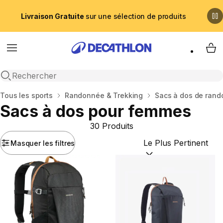
Livraison Gratuite
sur une sélection de produits
Menu
My 
Recherche ouverte
Accueil
Tous les sports
Randonnée & Trekking
Sacs à dos de ran
Sacs à dos pour femmes
30 Produits
Masquer les filtres
Trier par :
(optional)