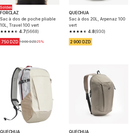
Soldes
FORCLAZ
QUECHUA
Sac à dos de poche pliable
Sac à dos 20L, Arpenaz 100
10L, Travel 100 vert
vert
4.7
(5668)
4.8
(930)
4.7 out of 5 stars from 5668 reviews
4.8 out of 5 stars from 930 rev
750 DZD
2 900 DZD
Prix avant la réduction
1 000 DZD
25%
QUECHUA
QUECHUA