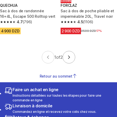
Soldes
QUECHUA
FORCLAZ
Sac à dos de randonnée
Sac à dos de poche pliable et
16+4L, Escape 500 Rolltop vert
imperméable 20L, Travel noir
4.7
(796)
4.5
(1106)
4.7 out of 5 stars from 796 reviews
4.5 out of 5 stars from 1106 rev
4 900 DZD
2 900 DZD
Prix avant la réduction
3 500 DZD
17%
1
of
2
Retour au sommet
Faire un achat en ligne
Instructions détaillées sur toutes les étapes pour faire une
commande en ligne
Livraison à domicile
Commandez en ligne et recevez votre colis chez vous.