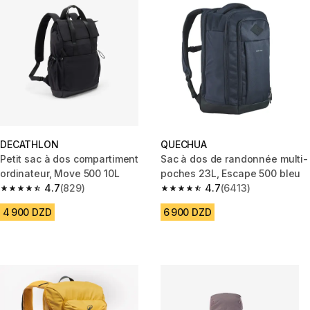
DECATHLON
QUECHUA
Petit sac à dos compartiment
Sac à dos de randonnée multi-
ordinateur, Move 500 10L
poches 23L, Escape 500 bleu
4.7
(829)
4.7
(6413)
4.7 out of 5 stars from 829 reviews
4.7 out of 5 stars from 6413 re
4 900 DZD
6 900 DZD