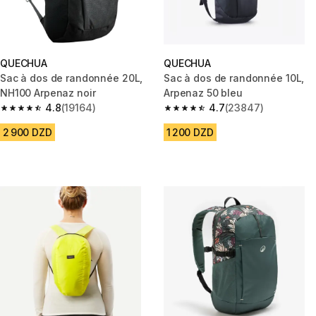
QUECHUA
QUECHUA
Sac à dos de randonnée 20L,
Sac à dos de randonnée 10L,
NH100 Arpenaz noir
Arpenaz 50 bleu
4.8
(19164)
4.7
(23847)
4.8 out of 5 stars from 19164 reviews
4.7 out of 5 stars from 23847 
2 900 DZD
1 200 DZD