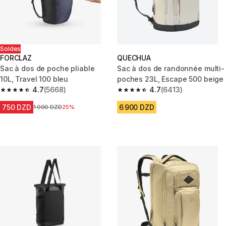
Soldes
FORCLAZ
QUECHUA
Sac à dos de poche pliable
Sac à dos de randonnée multi-
10L, Travel 100 bleu
poches 23L, Escape 500 beige
4.7
(5668)
4.7
(6413)
4.7 out of 5 stars from 5668 reviews
4.7 out of 5 stars from 6413 re
750 DZD
6 900 DZD
Prix avant la réduction
1 000 DZD
25%