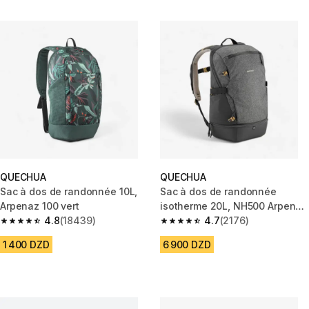
QUECHUA
QUECHUA
Sac à dos de randonnée 10L,
Sac à dos de randonnée
Arpenaz 100 vert
isotherme 20L, NH500 Arpenaz
4.8
(18439)
Ice gris
4.7
(2176)
4.8 out of 5 stars from 18439 reviews
4.7 out of 5 stars from 2176 re
1 400 DZD
6 900 DZD