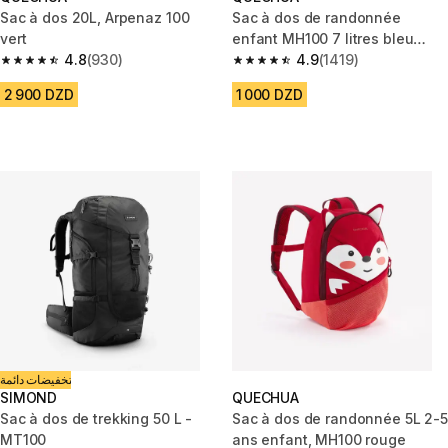
Sac à dos 20L, Arpenaz 100
Sac à dos de randonnée
vert
enfant MH100 7 litres bleu
4.8
(930)
orange
4.9
(1419)
4.8 out of 5 stars from 930 reviews
4.9 out of 5 stars from 1419 re
2 900 DZD
1 000 DZD
تخفيضات دائمة
SIMOND
QUECHUA
Sac à dos de trekking 50 L -
Sac à dos de randonnée 5L 2-5
MT100
ans enfant, MH100 rouge