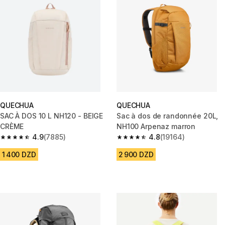
QUECHUA
QUECHUA
SAC À DOS 10 L NH120 - BEIGE
Sac à dos de randonnée 20L,
CRÈME
NH100 Arpenaz marron
4.9
(7885)
4.8
(19164)
4.9 out of 5 stars from 7885 reviews
4.8 out of 5 stars from 19164 r
1 400 DZD
2 900 DZD