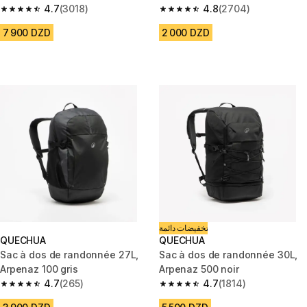
4.7
(3018)
4.8
(2704)
4.7 out of 5 stars from 3018 reviews
4.8 out of 5 stars from 2704 r
7 900 DZD
2 000 DZD
تخفيضات دائمة
QUECHUA
QUECHUA
Sac à dos de randonnée 27L,
Sac à dos de randonnée 30L,
Arpenaz 100 gris
Arpenaz 500 noir
4.7
(265)
4.7
(1814)
4.7 out of 5 stars from 265 reviews
4.7 out of 5 stars from 1814 re