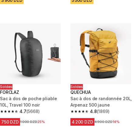
3 900 DZD
5 500 DZD
Soldes
Soldes
FORCLAZ
QUECHUA
Sac à dos de poche pliable
Sac à dos de randonnée 20L,
10L, Travel 100 noir
Arpenaz 500 jaune
4.7
(5668)
4.8
(1869)
4.7 out of 5 stars from 5668 reviews
4.8 out of 5 stars from 1869 re
750 DZD
4 200 DZD
Prix avant la réduction
1 000 DZD
25%
Prix avant la réduction
4 900 DZD
14%