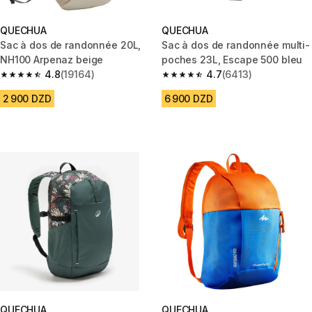
QUECHUA
QUECHUA
Sac à dos de randonnée 20L,
Sac à dos de randonnée multi-
NH100 Arpenaz beige
poches 23L, Escape 500 bleu
4.8
(19164)
4.7
(6413)
4.8 out of 5 stars from 19164 reviews
4.7 out of 5 stars from 6413 re
2 900 DZD
6 900 DZD
QUECHUA
QUECHUA