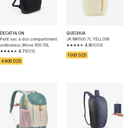
DECATHLON
QUECHUA
Petit sac à dos compartiment
JR MH100 7L YELLOW
ordinateur, Move 500 10L
4.9
(1039)
4.9 out of 5 stars from 1039 re
4.7
(829)
4.7 out of 5 stars from 829 reviews
1 000 DZD
4 900 DZD