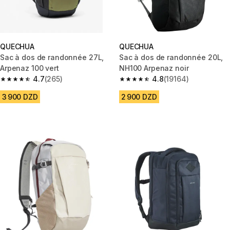
QUECHUA
QUECHUA
Sac à dos de randonnée 27L,
Sac à dos de randonnée 20L,
Arpenaz 100 vert
NH100 Arpenaz noir
4.7
(265)
4.8
(19164)
4.7 out of 5 stars from 265 reviews
4.8 out of 5 stars from 19164 r
3 900 DZD
2 900 DZD