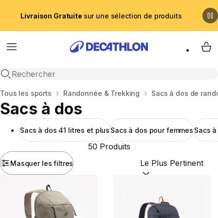
Livraison Gratuite
sur une sélection de produits
Menu
My 
Recherche ouverte
Accueil
Tous les sports
Randonnée & Trekking
Sacs à dos de ran
Sacs à dos
Sacs à dos 41 litres et plus
Sacs à dos pour femmes
Sacs à
50 Produits
Masquer les filtres
Trier par :
(optional)