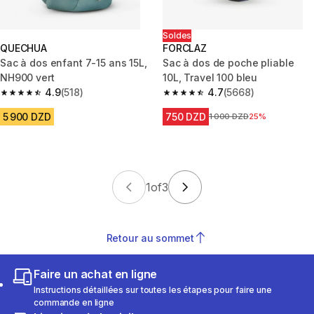
Soldes
QUECHUA
FORCLAZ
Sac à dos enfant 7-15 ans 15L,
Sac à dos de poche pliable
NH900 vert
10L, Travel 100 bleu
4.9
(518)
4.7
(5668)
4.9 out of 5 stars from 518 reviews
4.7 out of 5 stars from 5668 re
5 900 DZD
750 DZD
Prix avant la réduction
1 000 DZD
25%
1
of
3
Retour au sommet
Faire un achat en ligne
Instructions détaillées sur toutes les étapes pour faire une
commande en ligne