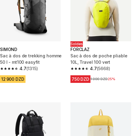
Soldes
SIMOND
FORCLAZ
Sac à dos de trekking homme
Sac à dos de poche pliable
50 l - mt100 easyfit
10L, Travel 100 vert
4.7
(1315)
4.7
(5668)
4.7 out of 5 stars from 1315 reviews
4.7 out of 5 stars from 5668 re
12 900 DZD
750 DZD
Prix avant la réduction
1 000 DZD
25%