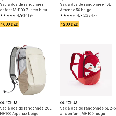
Sac à dos de randonnée
Sac à dos de randonnée 10L,
enfant MH100 7 litres bleu
Arpenaz 50 beige
orange
4.9
(1419)
4.7
(23847)
4.9 out of 5 stars from 1419 reviews
4.7 out of 5 stars from 23847 
1 000 DZD
1 200 DZD
QUECHUA
QUECHUA
Sac à dos de randonnée 20L,
Sac à dos de randonnée 5L 2-5
NH100 Arpenaz beige
ans enfant, MH100 rouge