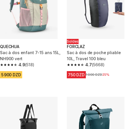
Soldes
QUECHUA
FORCLAZ
Sac à dos enfant 7-15 ans 15L,
Sac à dos de poche pliable
NH900 vert
10L, Travel 100 bleu
4.9
(518)
4.7
(5668)
4.9 out of 5 stars from 518 reviews
4.7 out of 5 stars from 5668 re
5 900 DZD
750 DZD
Prix avant la réduction
1 000 DZD
25%