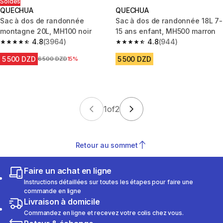
Soldes
QUECHUA
QUECHUA
Sac à dos de randonnée
Sac à dos de randonnée 18L 7-
montagne 20L, MH100 noir
15 ans enfant, MH500 marron
4.8
(3964)
4.8
(944)
4.8 out of 5 stars from 3964 reviews
4.8 out of 5 stars from 944 rev
5 500 DZD
5 500 DZD
Prix avant la réduction
6 500 DZD
15%
1
of
2
Retour au sommet
Faire un achat en ligne
Instructions détaillées sur toutes les étapes pour faire une
commande en ligne
Livraison à domicile
Commandez en ligne et recevez votre colis chez vous.