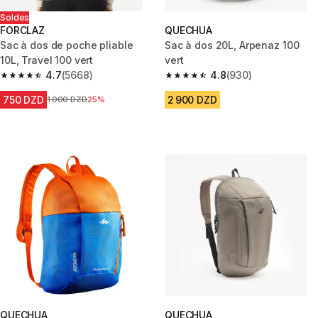
Soldes
FORCLAZ
QUECHUA
Sac à dos de poche pliable
Sac à dos 20L, Arpenaz 100
10L, Travel 100 vert
vert
4.7
(5668)
4.8
(930)
4.7 out of 5 stars from 5668 reviews
4.8 out of 5 stars from 930 rev
750 DZD
2 900 DZD
Prix avant la réduction
1 000 DZD
25%
QUECHUA
QUECHUA