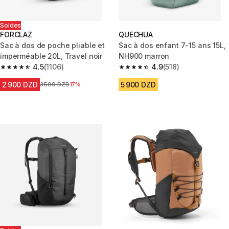
Soldes
FORCLAZ
QUECHUA
Sac à dos de poche pliable et
Sac à dos enfant 7-15 ans 15L,
imperméable 20L, Travel noir
NH900 marron
4.5
(1106)
4.9
(518)
4.5 out of 5 stars from 1106 reviews
4.9 out of 5 stars from 518 rev
2 900 DZD
5 900 DZD
Prix avant la réduction
3 500 DZD
17%