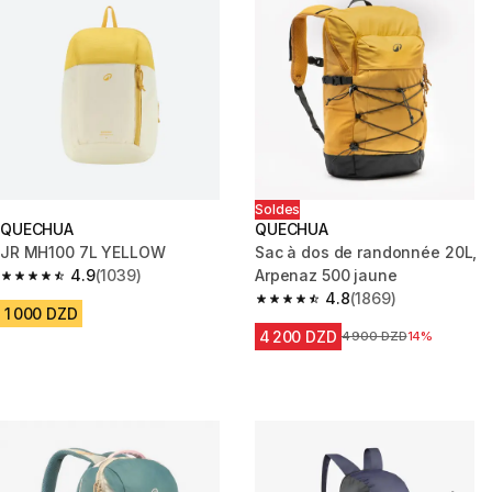
Soldes
QUECHUA
QUECHUA
JR MH100 7L YELLOW
Sac à dos de randonnée 20L,
4.9
(1039)
Arpenaz 500 jaune
4.9 out of 5 stars from 1039 reviews
4.8
(1869)
4.8 out of 5 stars from 1869 re
1 000 DZD
4 200 DZD
Prix avant la réduction
4 900 DZD
14%