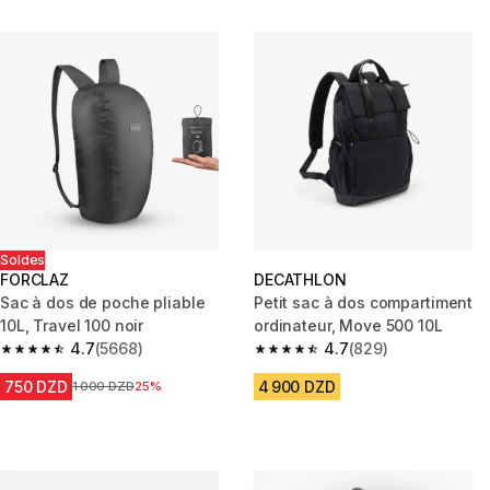
Soldes
FORCLAZ
DECATHLON
Sac à dos de poche pliable
Petit sac à dos compartiment
10L, Travel 100 noir
ordinateur, Move 500 10L
4.7
(5668)
4.7
(829)
4.7 out of 5 stars from 5668 reviews
4.7 out of 5 stars from 829 rev
750 DZD
4 900 DZD
Prix avant la réduction
1 000 DZD
25%