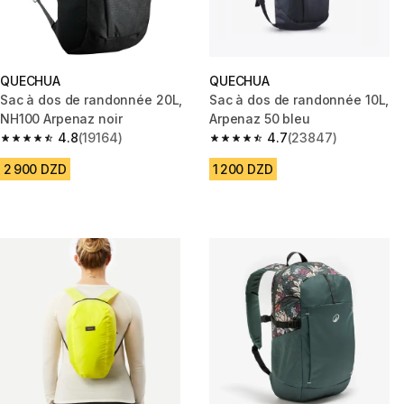
QUECHUA
QUECHUA
Sac à dos de randonnée 20L,
Sac à dos de randonnée 10L,
NH100 Arpenaz noir
Arpenaz 50 bleu
4.8
(19164)
4.7
(23847)
4.8 out of 5 stars from 19164 reviews
4.7 out of 5 stars from 23847 
2 900 DZD
1 200 DZD