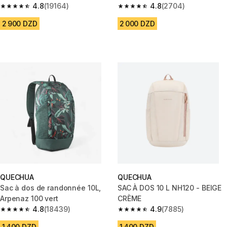
4.8
(19164)
4.8
(2704)
4.8 out of 5 stars from 19164 reviews
4.8 out of 5 stars from 2704 r
2 900 DZD
2 000 DZD
QUECHUA
QUECHUA
Sac à dos de randonnée 10L,
SAC À DOS 10 L NH120 - BEIGE
Arpenaz 100 vert
CRÈME
4.8
(18439)
4.9
(7885)
4.8 out of 5 stars from 18439 reviews
4.9 out of 5 stars from 7885 re
1 400 DZD
1 400 DZD