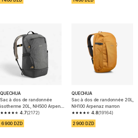
QUECHUA
QUECHUA
Sac à dos de randonnée
Sac à dos de randonnée 20L,
isotherme 20L, NH500 Arpenaz
NH100 Arpenaz marron
Ice gris
4.7
(2172)
4.8
(19164)
4.7 out of 5 stars from 2172 reviews
4.8 out of 5 stars from 19164 r
6 900 DZD
2 900 DZD