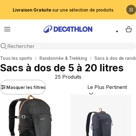
Livraison Gratuite
sur une sélection de produits
Menu
My 
Recherche ouverte
Accueil
Tous les sports
Randonnée & Trekking
Sacs à dos de ran
Sacs à dos de 5 à 20 litres
25 Produits
Masquer les filtres
Trier par :
(optional)