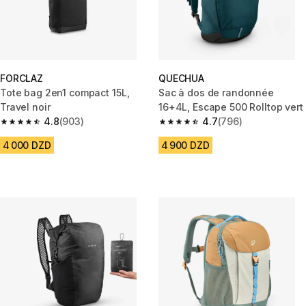
FORCLAZ
QUECHUA
Tote bag 2en1 compact 15L,
Sac à dos de randonnée
Travel noir
16+4L, Escape 500 Rolltop vert
4.8
(903)
4.7
(796)
4.8 out of 5 stars from 903 reviews
4.7 out of 5 stars from 796 rev
4 000 DZD
4 900 DZD