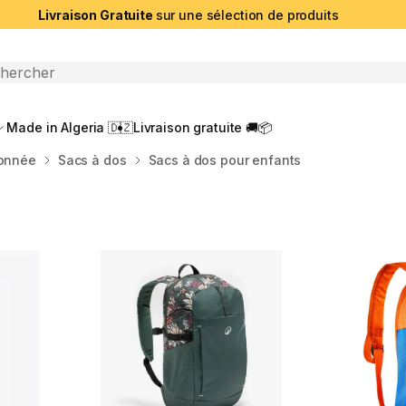
Livraison Gratuite
sur une sélection de produits
che ouverte
Made in Algeria 🇩🇿
Livraison gratuite 🚚📦
donnée
Sacs à dos
Sacs à dos pour enfants