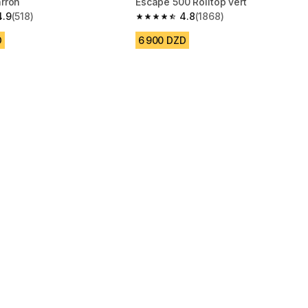
rron
Escape 500 Rolltop vert
4.9
(518)
4.8
(1868)
 5 stars from 518 reviews
4.8 out of 5 stars from 1868 reviews
D
6 900 DZD