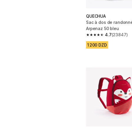
QUECHUA
Sac à dos de randonné
Arpenaz 50 bleu
4.7
(23847)
4.7 out of 5 stars fro
1 200 DZD