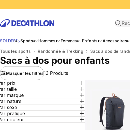
Recher
SOLDES🏷️
Sports
Hommes
Femmes
Enfants
Accessoires
Accueil
Tous les sports
Randonnée & Trekking
Sacs à dos de ran
Sacs à dos pour enfants
13 Produits
Masquer les filtres
ar prix
ar taille
Par marque
Par nature
Par sexe
ar pratique
Par couleur