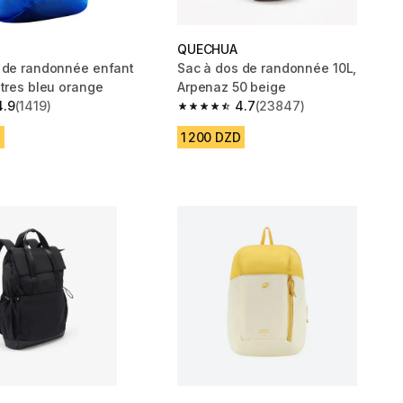
QUECHUA
 de randonnée enfant
Sac à dos de randonnée 10L,
itres bleu orange
Arpenaz 50 beige
4.9
(1419)
4.7
(23847)
 5 stars from 1419 reviews
4.7 out of 5 stars from 23847 revie
D
1 200 DZD