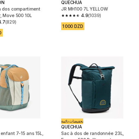
ON
QUECHUA
 à dos compartiment
JR MH100 7L YELLOW
r, Move 500 10L
4.9
(1039)
4.9 out of 5 stars from 1039 reviews
4.7
(829)
 5 stars from 829 reviews
1 000 DZD
D
تخفيضات دائمة
QUECHUA
enfant 7-15 ans 15L,
Sac à dos de randonnée 23L,