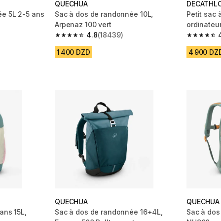
QUECHUA
DECATHL
ée 5L 2-5 ans
Sac à dos de randonnée 10L,
Petit sac
Arpenaz 100 vert
ordinateu
4.8
(18439)
m 2704 reviews
4.8 out of 5 stars from 18439 reviews
4.7 out of
1 400 DZD
4 900 DZ
QUECHUA
QUECHUA
ans 15L,
Sac à dos de randonnée 16+4L,
Sac à dos 