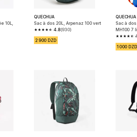
QUECHUA
QUECHUA
e 10L,
Sac à dos 20L, Arpenaz 100 vert
Sac à dos
4.8
(930)
MH100 7 l
4.8 out of 5 stars from 930 reviews
m 23847 reviews
4.9 out of
2 900 DZD
1 000 DZ