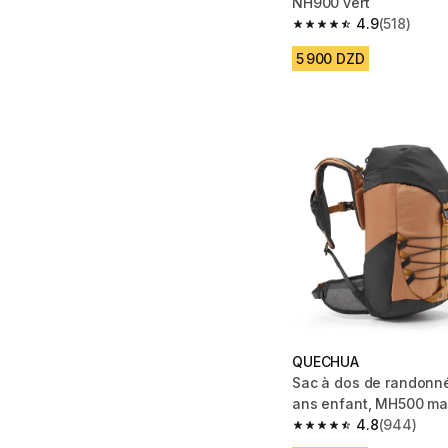
NH900 vert
4.9
(518)
4.9 out of 5 stars from
5 900 DZD
QUECHUA
Sac à dos de randonné
ans enfant, MH500 ma
4.8
(944)
4.8 out of 5 stars fro