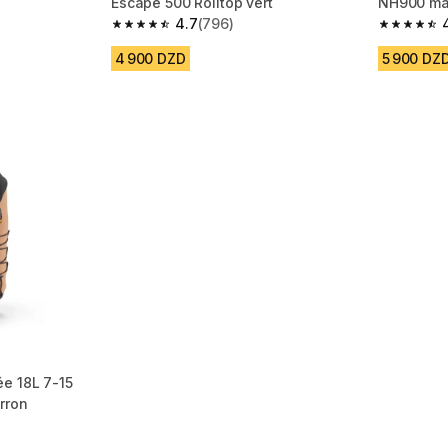
Escape 500 Rolltop vert
NH900 ma
4.7
(796)
 518 reviews
4.7 out of 5 stars from 796 reviews
4.9 out of
4 900 DZD
5 900 DZ
e 18L 7-15
rron
m 944 reviews