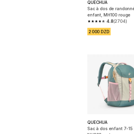
QUECHUA
Sac à dos de randonn
enfant, MH100 rouge
4.8
(2704)
4.8 out of 5 stars fro
2 000 DZD
QUECHUA
Sac à dos enfant 7-15 