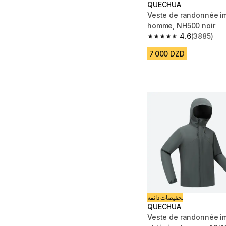
QUECHUA
Veste de randonnée i
homme, NH500 noir
4.6
(3885)
4.6 out of 5 stars fro
7 000 DZD
تخفيضات دائمة
QUECHUA
Veste de randonnée i