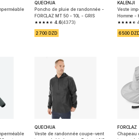
QUECHUA
KALENJI
mperméable
Poncho de pluie de randonnée -
Veste imp
FORCLAZ MT 50 - 10L - GRIS
Homme - K
4.6
(4373)
m 3885 reviews
4.6 out of 5 stars from 4373 reviews
4.5 out of
2 700 DZD
6 500 DZ
QUECHUA
FORCLAZ
mperméable
Veste de randonnée coupe-vent
Chapeau 