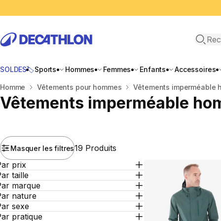
Recher
SOLDES🏷️
Sports
Hommes
Femmes
Enfants
Accessoires
Accueil
Homme
Vêtements pour hommes
Vêtements imperméable
Vêtements imperméable h
19 Produits
Masquer les filtres
ar prix
ar taille
Par marque
Par nature
Par sexe
ar pratique