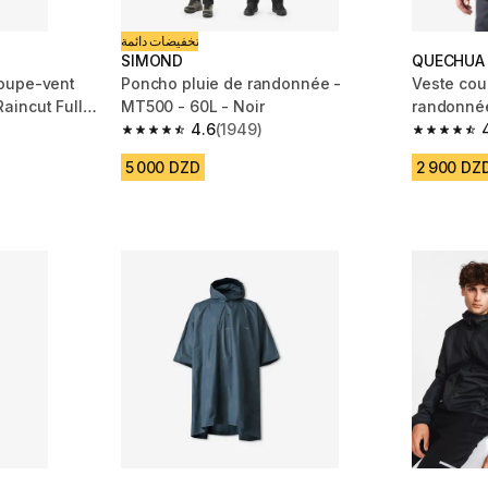
تخفيضات دائمة
SIMOND
QUECHUA
oupe-vent
Poncho pluie de randonnée -
Veste cou
aincut Full
MT500 - 60L - Noir
randonnée 
4.6
(1949)
Homme
m 3058 reviews
4.6 out of 5 stars from 1949 reviews
4.6 out of
5 000 DZD
2 900 DZ