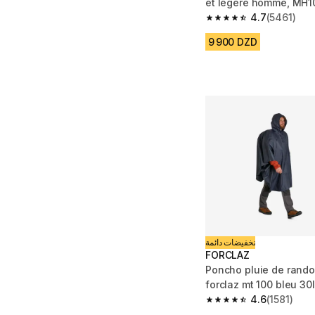
et légère homme, MH10
4.7
(5461)
4.7 out of 5 stars fro
9 900 DZD
تخفيضات دائمة
FORCLAZ
Poncho pluie de rand
forclaz mt 100 bleu 30l
4.6
(1581)
4.6 out of 5 stars from