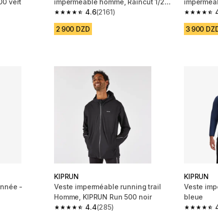
0 vert
imperméable homme, Raincut 1/2
imperméabl
Zip noir
4.6
(2161)
m 5461 reviews
4.6 out of 5 stars from 2161 reviews
4.7 out of
2 900 DZD
3 900 DZ
KIPRUN
KIPRUN
onnée -
Veste imperméable running trail
Veste imp
Homme, KIPRUN Run 500 noir
bleue
4.4
(285)
 1581 reviews
4.4 out of 5 stars from 285 reviews
4.7 out of