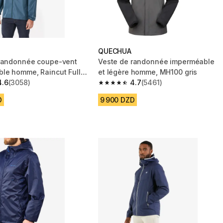
QUECHUA
randonnée coupe-vent
Veste de randonnée imperméable
le homme, Raincut Full
et légère homme, MH100 gris
4.6
(3058)
4.7
(5461)
 5 stars from 3058 reviews
4.7 out of 5 stars from 5461 reviews
D
9 900 DZD