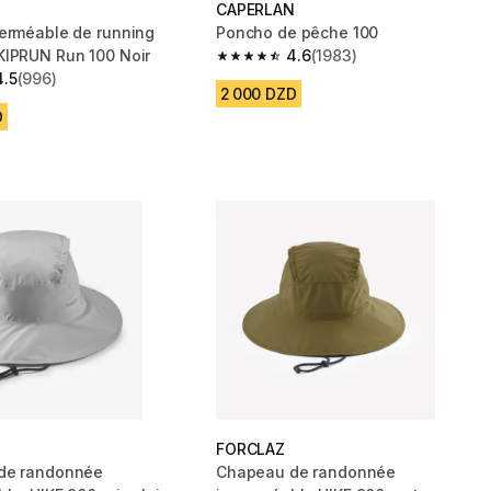
CAPERLAN
erméable de running
Poncho de pêche 100
IPRUN Run 100 Noir
4.6
(1983)
4.6 out of 5 stars from 1983 reviews
4.5
(996)
 5 stars from 996 reviews
2 000 DZD
D
FORCLAZ
de randonnée
Chapeau de randonnée