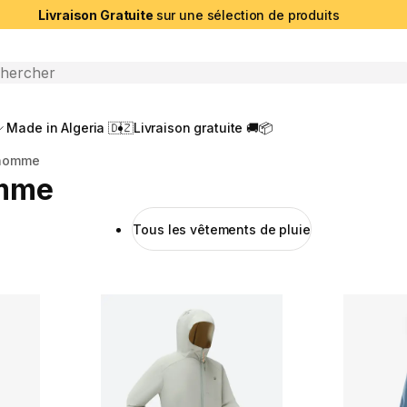
Livraison Gratuite
sur une sélection de produits
che ouverte
Made in Algeria 🇩🇿
Livraison gratuite 🚚📦
 homme
omme
Tous les vêtements de pluie