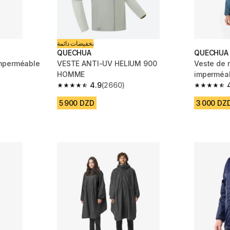
تخفيضات دائمة
QUECHUA
QUECHUA
mperméable
VESTE ANTI-UV HELIUM 900
Veste de 
HOMME
imperméab
4.9
(2660)
Zip bleu
m 3885 reviews
4.9 out of 5 stars from 2660 reviews
4.6 out of
5 900 DZD
3 000 DZ