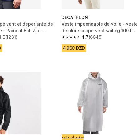
DECATHLON
pe vent et déperlante de
Veste imperméable de voile - veste
- Raincut Full Zip -
de pluie coupe vent sailing 100 bleu
4.6
(1231)
marine
4.7
(6645)
 5 stars from 1231 reviews
4.7 out of 5 stars from 6645 reviews
D
4 900 DZD
تخفيضات دائمة