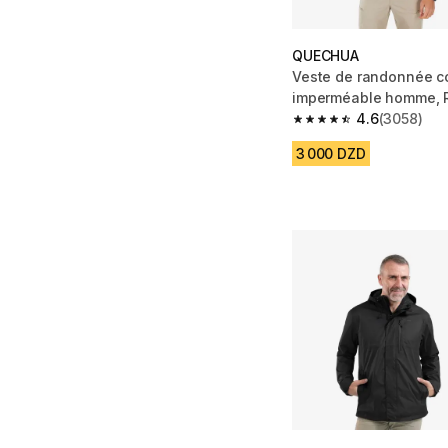
QUECHUA
Veste de randonnée c
imperméable homme, R
Zip noir
4.6
(3058)
4.6 out of 5 stars fro
3 000 DZD