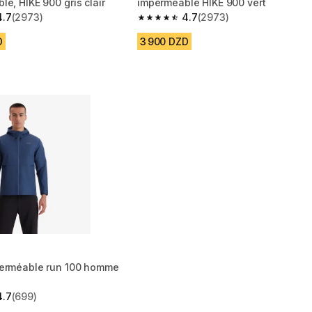
e, HIKE 900 gris clair
imperméable HIKE 900 vert
4.7
(2973)
4.7
(2973)
 5 stars from 2973 reviews
4.7 out of 5 stars from 2973 reviews
D
3 900 DZD
erméable run 100 homme
4.7
(699)
 5 stars from 699 reviews