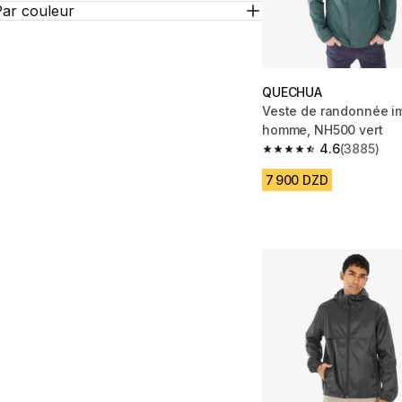
Par couleur
QUECHUA
Veste de randonnée i
homme, NH500 vert
4.6
(3885)
4.6 out of 5 stars fro
7 900 DZD