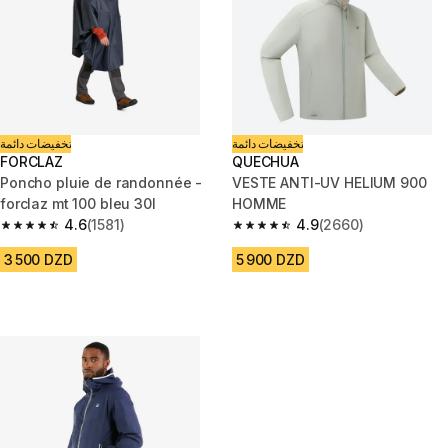
تخفيضات دائمة
تخفيضات دائمة
FORCLAZ
QUECHUA
Poncho pluie de randonnée -
VESTE ANTI-UV HELIUM 900
forclaz mt 100 bleu 30l
HOMME
4.6
(1581)
4.9
(2660)
4.6 out of 5 stars from 1581 reviews
4.9 out of 5 stars from 2660 re
3 500 DZD
5 900 DZD