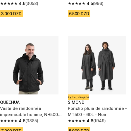
Raincut Full Zip noir
4.6
(3058)
4.5
(996)
4.6 out of 5 stars from 3058 reviews
4.5 out of 5 stars from 996 rev
3 000 DZD
6 500 DZD
تخفيضات دائمة
QUECHUA
SIMOND
Veste de randonnée
Poncho pluie de randonnée -
imperméable homme, NH500
MT500 - 60L - Noir
noir
4.6
(3885)
4.6
(1949)
4.6 out of 5 stars from 3885 reviews
4.6 out of 5 stars from 1949 re
7 000 DZD
5 000 DZD