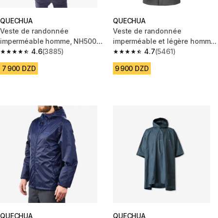
QUECHUA
QUECHUA
Veste de randonnée
Veste de randonnée
imperméable homme, NH500
imperméable et légère homme,
vert
4.6
(3885)
MH100 gris
4.7
(5461)
4.6 out of 5 stars from 3885 reviews
4.7 out of 5 stars from 5461 re
7 900 DZD
9 900 DZD
QUECHUA
QUECHUA