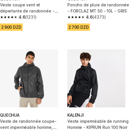
Veste coupe vent et
Poncho de pluie de randonnée
déperlante de randonnée -
- FORCLAZ MT 50 - 10L - GRIS
Raincut Full Zip - Homme
4.6
(1231)
4.6
(4373)
4.6 out of 5 stars from 1231 reviews
4.6 out of 5 stars from 4373 r
2 900 DZD
2 700 DZD
QUECHUA
KALENJI
Veste de randonnée coupe-
Veste imperméable de running
vent imperméable homme,
Homme - KIPRUN Run 100 Noir