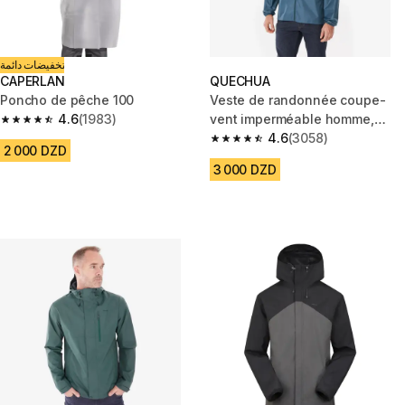
تخفيضات دائمة
CAPERLAN
QUECHUA
Poncho de pêche 100
Veste de randonnée coupe-
4.6
(1983)
vent imperméable homme,
4.6 out of 5 stars from 1983 reviews
Raincut Full Zip bleu
4.6
(3058)
4.6 out of 5 stars from 3058 re
2 000 DZD
3 000 DZD