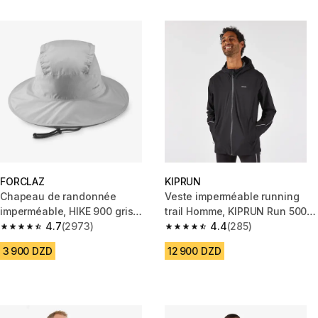
FORCLAZ
KIPRUN
Chapeau de randonnée
Veste imperméable running
imperméable, HIKE 900 gris
trail Homme, KIPRUN Run 500
clair
4.7
(2973)
noir
4.4
(285)
4.7 out of 5 stars from 2973 reviews
4.4 out of 5 stars from 285 rev
3 900 DZD
12 900 DZD