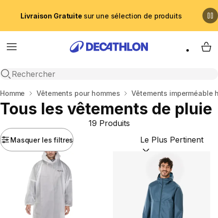
Livraison Gratuite
sur une sélection de produits
Menu
My 
Recherche ouverte
Accueil
Homme
Vêtements pour hommes
Vêtements imperméable
Tous les vêtements de pluie
19 Produits
Masquer les filtres
Trier par :
(optional)