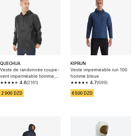
QUECHUA
KIPRUN
Veste de randonnée coupe-
Veste imperméable run 100
vent imperméable homme,
homme bleue
Raincut 1/2 Zip noir
4.6
(2161)
4.7
(699)
4.6 out of 5 stars from 2161 reviews
4.7 out of 5 stars from 699 rev
2 900 DZD
6 500 DZD