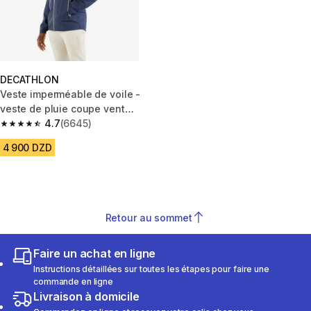
DECATHLON
Veste imperméable de voile -
veste de pluie coupe vent
sailing 100 bleu marine
4.7
(6645)
4.7 out of 5 stars from 6645 reviews
4 900 DZD
Retour au sommet
Faire un achat en ligne
Instructions détaillées sur toutes les étapes pour faire une
commande en ligne
Livraison à domicile