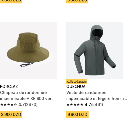
تخفيضات دائمة
FORCLAZ
QUECHUA
Chapeau de randonnée
Veste de randonnée
imperméable HIKE 900 vert
imperméable et légère homme,
4.7
(2973)
MH100 vert
4.7
(5461)
4.7 out of 5 stars from 2973 reviews
4.7 out of 5 stars from 5461 re
3 900 DZD
9 900 DZD