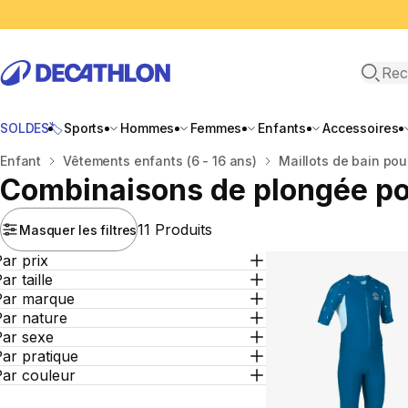
Recher
SOLDES🏷️
Sports
Hommes
Femmes
Enfants
Accessoires
Accueil
Enfant
Vêtements enfants (6 - 16 ans)
Maillots de bain pou
Combinaisons de plongée po
11 Produits
Masquer les filtres
ar prix
ar taille
Par marque
Par nature
Par sexe
ar pratique
Par couleur