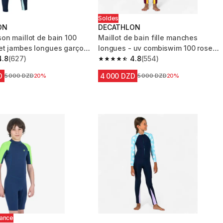
Soldes
ON
DECATHLON
on maillot de bain 100
Maillot de bain fille manches
t jambes longues garçon
longues - uv combiswim 100 rose
4.8
(627)
violet
4.8
(554)
 5 stars from 627 reviews
4.8 out of 5 stars from 554 reviews
D
4 000 DZD
Prix avant la réduction
5 000 DZD
20%
Prix avant la réduction
5 000 DZD
20%
hance