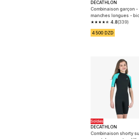
DECATHLON
Combinaison garçon - 
manches longues - bic
4.8
(339)
4.8 out of 5 stars fro
4 500 DZD
Soldes
DECATHLON
Combinaison shorty su