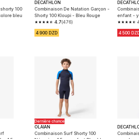
DECATHLON
DECATHL
shorty 100
Combinaison De Natation Garçon -
Combinais
olore bleu
Shorty 100 Kloupi - Bleu Rouge
enfant - y
4.7
(476)
m 339 reviews
4.7 out of 5 stars from 476 reviews
4.7 out of
4 900 DZD
4 500 DZ
Dernière chance
OLAIAN
DECATHL
rf
Combinaison Surf Shorty 100
Combinais