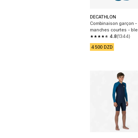
DECATHLON
Combinaison garçon - 
manches courtes - ble
bleu
4.8
(1344)
4.8 out of 5 stars fro
4 500 DZD