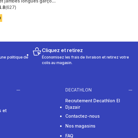
t jambes longues garçon
- uv
4.8
(627)
 5 stars from 627 reviews
D
Cliquez et retirez
une politique de
Économisez les frais de livraison et retirez votre
colis au magasin.
DECATHLON
Recrutement Decathlon El
Djazair
 et
Contactez-nous
Nos magasins
FAQ