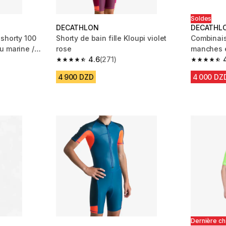
Soldes
DECATHLON
DECATHL
shorty 100
Shorty de bain fille Kloupi violet
Combinais
u marine /
rose
manches e
4.6
(271)
bleu - uv
m 1344 reviews
4.6 out of 5 stars from 271 reviews
4.8 out of
4 900 DZD
4 000 DZ
Dernière c