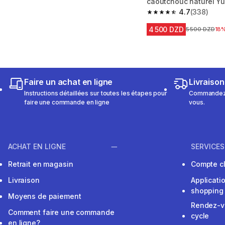
caoutchouc naturel Yu
enfant, 100 noir bleu
4.7
(338)
4.7 out of 5 stars fro
4 500 DZD
Prix avant la 
5 500 DZD
18
Faire un achat en ligne
Livraison
Instructions détaillées sur toutes les étapes pour
Commandez e
faire une commande en ligne
vous.
ACHAT EN LIGNE
SERVICES
Retrait en magasin
Compte cl
Livraison
Applicati
shopping
Moyens de paiement
Rendez-v
Comment faire une commande
cycle
en ligne?