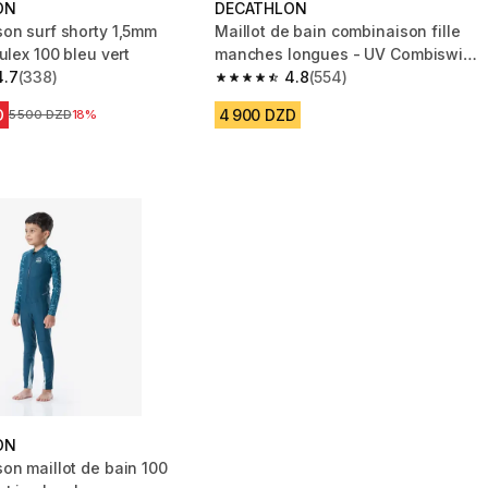
ON
DECATHLON
on surf shorty 1,5mm
Maillot de bain combinaison fille
ulex 100 bleu vert
manches longues - UV Combiswim
4.7
(338)
100 Marg mint
4.8
(554)
 5 stars from 338 reviews
4.8 out of 5 stars from 554 reviews
D
4 900 DZD
Prix avant la réduction
5 500 DZD
18%
ON
on maillot de bain 100