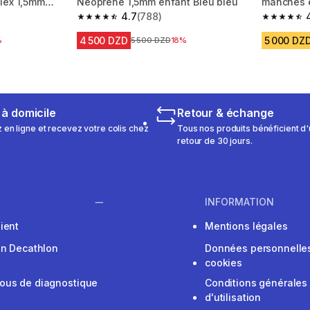
lex 1,5mm
Néoprène 1,5mm enfant Bleu bleu
manches e
4.7
(788)
bana vert 
m 338 reviews
4.7 out of 5 stars from 788 reviews
4.8 out of
4 500 DZD
5 000 DZ
réduction
%
Prix avant la réduction
5 500 DZD
18%
 à domicile
Retour & échange
n ligne et recevez votre colis chez
Tous nos produits bénéficient d'
retour de 30 jours.
INFORMATION
ient
Mentions légales
on Decathlon
Données personnelles
cookies
ous de diagnostique
Conditions générales
d'utilisation