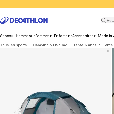
Recher
Sports
Hommes
Femmes
Enfants
Accessoires
Made in 
Accueil
Tous les sports
Camping & Bivouac
Tente & Abris
Tente