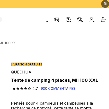
Magasins
Contactez-nous
FAQ
Mon comp
My 
 MH100 XXL
LIVRAISON GRATUITE
QUECHUA
Tente de camping 4 places, MH100 XXL
4.7
930 COMMENTAIRES
4.7 out of 5 stars from 930 reviews
Pensée pour 4 campeurs et campeuses à la
recherche de praticité, cette tente se monte