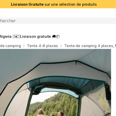
Livraison Gratuite
sur une sélection de produits
che ouverte
Algeria 🇩🇿
Livraison gratuite 🚚📦
 de camping
Tente 4-8 places
Tente de camping 4 places,