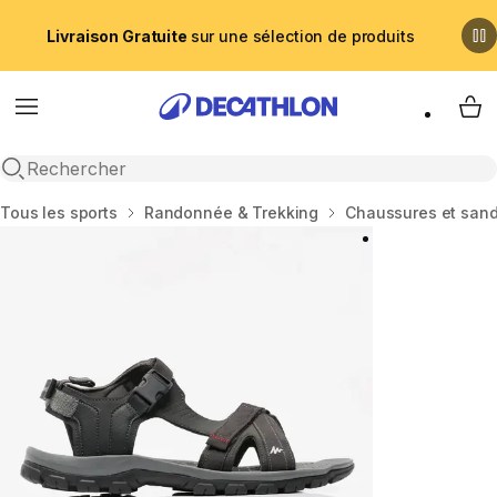
Livraison Gratuite
sur une sélection de produits
Menu
My 
Recherche ouverte
Accueil
Tous les sports
Randonnée & Trekking
Chaussures et san