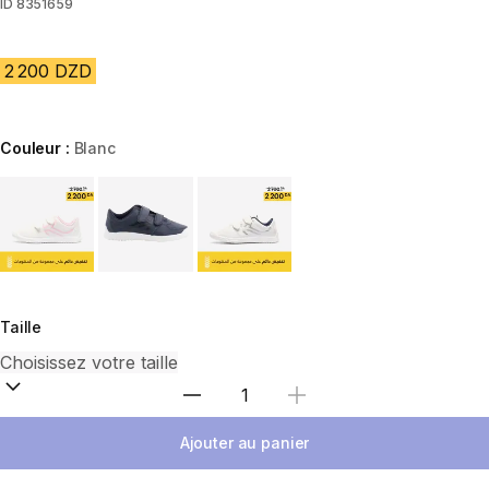
ID
8351659
2 200 DZD
Couleur :
Blanc
Choose a variant
Taille
Sélectionnez la quantité
Ajouter au panier