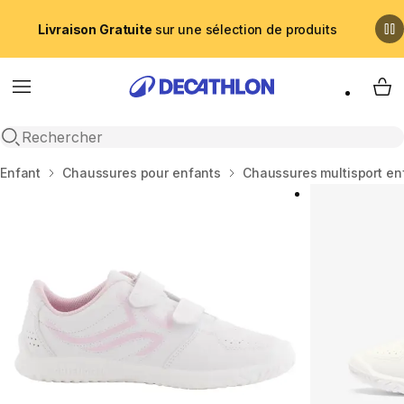
Livraison Gratuite
sur une sélection de produits
Menu
My 
Recherche ouverte
Accueil
Enfant
Chaussures pour enfants
Chaussures multisport en