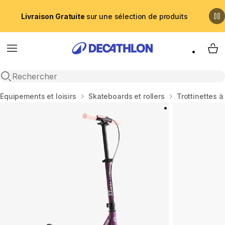
Livraison Gratuite
sur une sélection de produits
Menu
My 
Recherche ouverte
Accueil
Équipements et loisirs
Skateboards et rollers
Trottinettes 