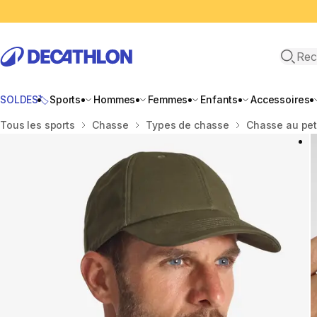
Recher
SOLDES🏷️
Sports
Hommes
Femmes
Enfants
Accessoires
Accueil
Tous les sports
Chasse
Types de chasse
Chasse au peti