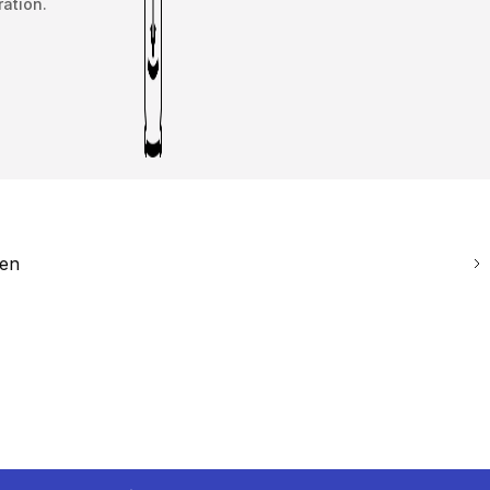
ration.
ien