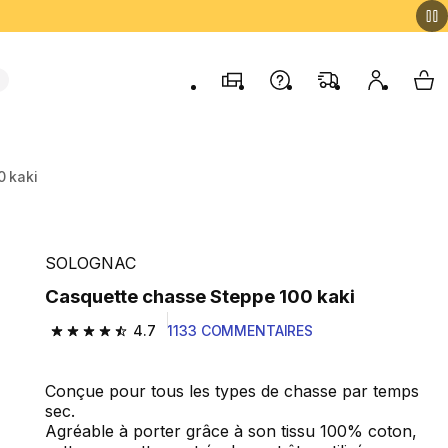
Magasins
Contactez-nous
FAQ
Mon comp
My 
0 kaki
SOLOGNAC
Casquette chasse Steppe 100 kaki
4.7
1133 COMMENTAIRES
4.7 out of 5 stars from 1133 reviews
Conçue pour tous les types de chasse par temps
sec.
Agréable à porter grâce à son tissu 100% coton,