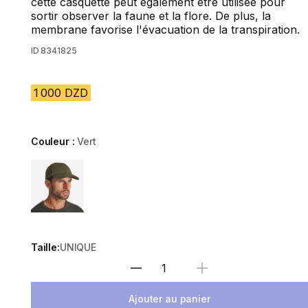
cette casquette peut également être utilisée pour
sortir observer la faune et la flore. De plus, la
membrane favorise l'évacuation de la transpiration.
ID
8341825
1 000 DZD
Couleur :
Vert
Choose a variant
Taille:
UNIQUE
Sélectionnez la quantité
Ajouter au panier