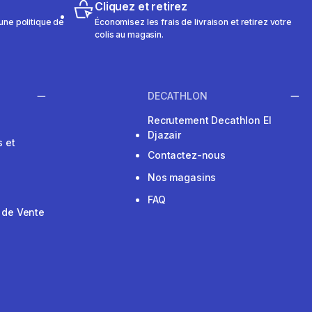
Cliquez et retirez
une politique de
Économisez les frais de livraison et retirez votre
colis au magasin.
DECATHLON
Recrutement Decathlon El
Djazair
 et
Contactez-nous
Nos magasins
FAQ
 de Vente