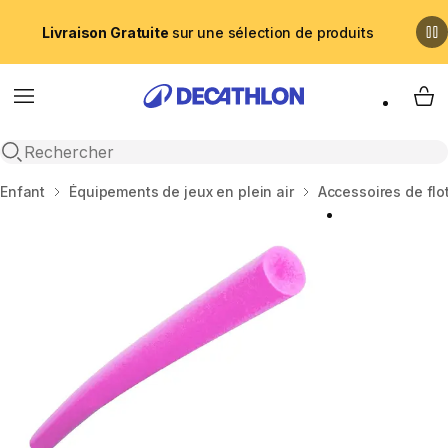
Livraison Gratuite
sur une sélection de produits
Menu
My 
Recherche ouverte
Accueil
Enfant
Équipements de jeux en plein air
Accessoires de flo