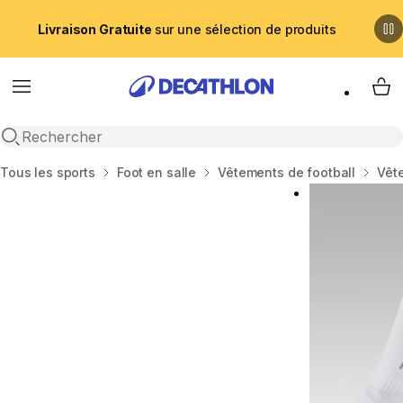
Livraison Gratuite
sur une sélection de produits
Menu
My 
Recherche ouverte
Accueil
Tous les sports
Foot en salle
Vêtements de football
Vêt