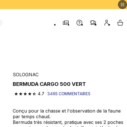
Magasins
Contactez-nous
FAQ
Mon comp
My 
SOLOGNAC
BERMUDA CARGO 500 VERT
4.7
3465 COMMENTAIRES
4.7 out of 5 stars from 3465 reviews
Conçu pour la chasse et l'observation de la faune
par temps chaud.
Bermuda très résistant, pratique avec ses 2 poches