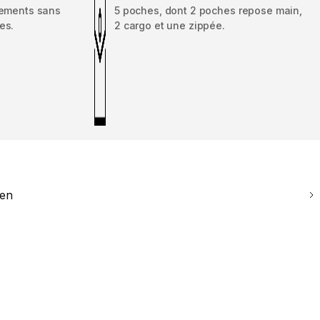
tements sans
5 poches, dont 2 poches repose main,
es.
2 cargo et une zippée.
ien