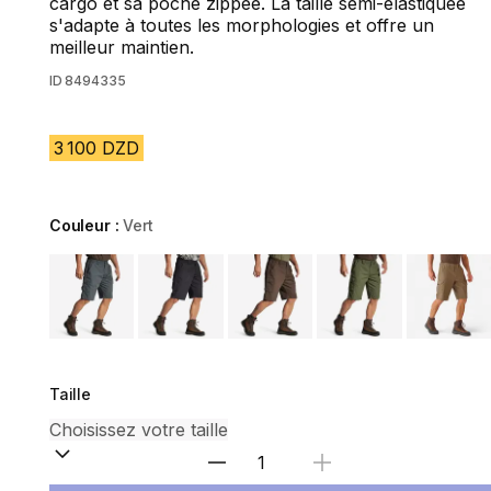
cargo et sa poche zippée. La taille semi-élastiquée
s'adapte à toutes les morphologies et offre un
meilleur maintien.
ID
8494335
3 100 DZD
Couleur :
Vert
Choose a variant
Taille
Sélectionnez la quantité