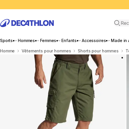
Recher
Sports
Hommes
Femmes
Enfants
Accessoires
Made in 
Accueil
Homme
Vêtements pour hommes
Shorts pour hommes
T