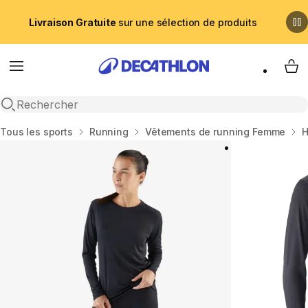
Livraison Gratuite
sur une sélection de produits
Menu
My 
Recherche ouverte
Accueil
Tous les sports
Running
Vêtements de running Femme
H