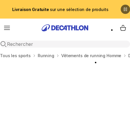
Livraison Gratuite
sur une sélection de produits
Menu
My 
Recherche ouverte
Accueil
Tous les sports
Running
Vêtements de running Homme