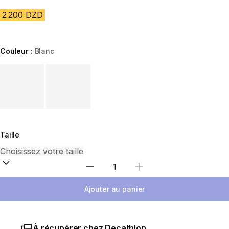
2 200 DZD
Couleur :
Blanc
Choose a variant
Taille
Sélectionnez la quantité
Ajouter au panier
À récupérer chez Decathlon