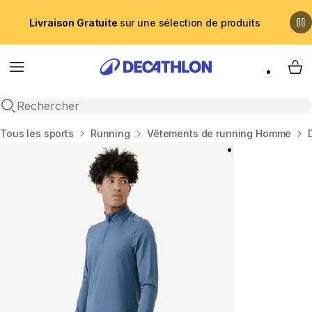
Livraison Gratuite
sur une sélection de produits
Menu
My 
Recherche ouverte
Accueil
Tous les sports
Running
Vêtements de running Homme