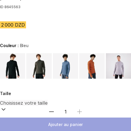
ID
8645563
2 000 DZD
Couleur :
Bleu
Choose a variant
Taille
Sélectionnez la quantité
Ajouter au panier