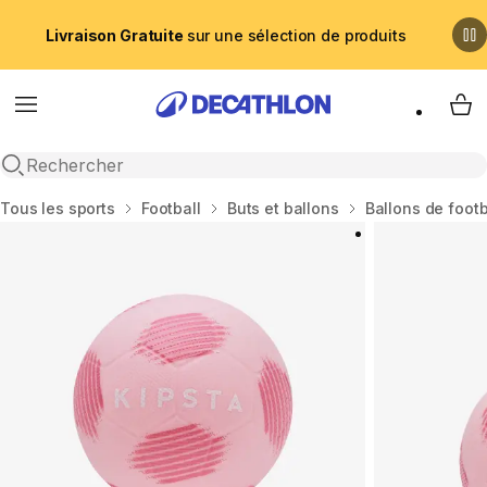
Livraison Gratuite
sur une sélection de produits
Menu
My 
Recherche ouverte
Accueil
Tous les sports
Football
Buts et ballons
Ballons de footb