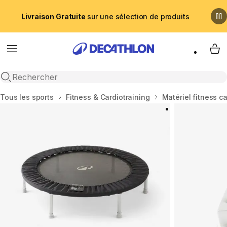
Livraison Gratuite
sur une sélection de produits
Menu
My 
Recherche ouverte
Accueil
Tous les sports
Fitness & Cardiotraining
Matériel fitness c