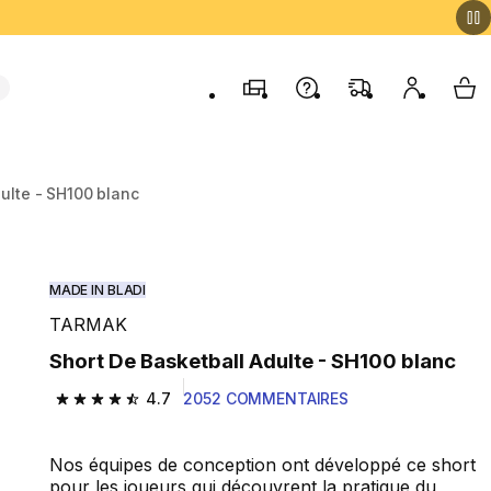
Magasins
Contactez-nous
FAQ
Mon comp
My 
ulte - SH100 blanc
MADE IN BLADI
TARMAK
Short De Basketball Adulte - SH100 blanc
4.7
2052 COMMENTAIRES
4.7 out of 5 stars from 2052 reviews
Nos équipes de conception ont développé ce short
pour les joueurs qui découvrent la pratique du