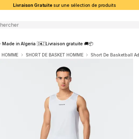
Livraison Gratuite
sur une sélection de produits
che ouverte
Made in Algeria 🇩🇿
Livraison gratuite 🚚📦
T HOMME
SHORT DE BASKET HOMME
Short De Basketball Ad