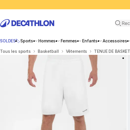
Recher
SOLDES🏷️
Sports
Hommes
Femmes
Enfants
Accessoires
Accueil
Tous les sports
Basketball
Vêtements
TENUE DE BASKE