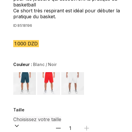
basketball
Ce short très respirant est idéal pour débuter la
pratique du basket.
ID
8518196
1 000 DZD
Couleur :
Blanc / Noir
Choose a variant
Taille
Sélectionnez la quantité