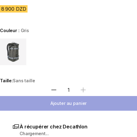
8 900 DZD
Couleur :
Gris
Choose a variant
Taille:
Sans taille
Sélectionnez la quantité
Ajouter au panier
À récupérer chez Decathlon
Chargement...