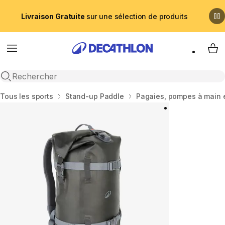
Livraison Gratuite
sur une sélection de produits
Menu
My 
Recherche ouverte
Accueil
Tous les sports
Stand-up Paddle
Pagaies, pompes à main 