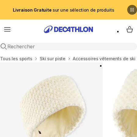
Livraison Gratuite
sur une sélection de produits
Menu
My 
Recherche ouverte
Accueil
Tous les sports
Ski sur piste
Accessoires vêtements de ski